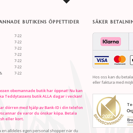
NNADE BUTIKENS ÖPPETTIDER
SÄKER BETALNI
7-22
7-22
7-22
7-22
7-22
7-22
&
7-22
Hos oss kan du betala
eller faktura med möjli
ssen obemannade butik har öppnat! Nu kan
ka Teddytassens butik ALLA dagar i veckan!
r dörren med hjälp av Bank-ID i din telefon
vscannar de varor du önskar köpa. Betala
h eller kort.
ha en alldeles egen personal shopper när du