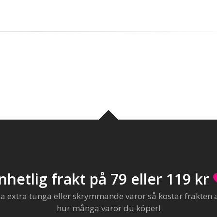
nhetlig frakt på 79 eller 119 kr
extra tunga eller skrymmande varor så kostar frakten al
hur många varor du köper!