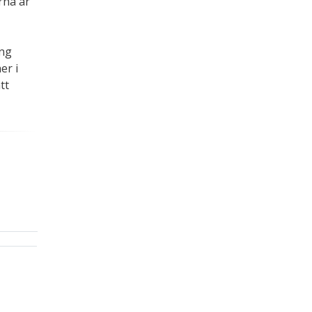
rna är
ing
er i
tt