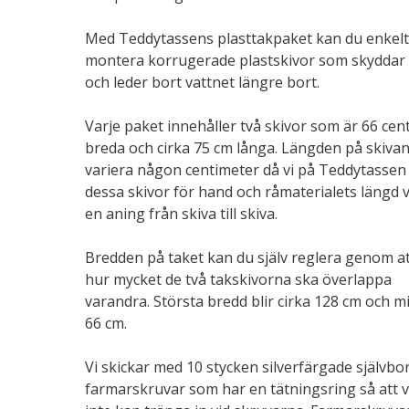
Med Teddytassens plasttakpaket kan du enkelt
montera korrugerade plastskivor som skyddar
och leder bort vattnet längre bort.
Varje paket innehåller två skivor som är 66 cen
breda och cirka 75 cm långa. Längden på skiva
variera någon centimeter då vi på Teddytassen
dessa skivor för hand och råmaterialets längd v
en aning från skiva till skiva.
Bredden på taket kan du själv reglera genom at
hur mycket de två takskivorna ska överlappa
varandra. Största bredd blir cirka 128 cm och m
66 cm.
Vi skickar med 10 stycken silverfärgade självb
farmarskruvar som har en tätningsring så att v