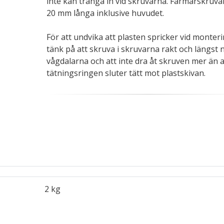
inte kan tränga in vid skruvarna. Farmarskruva
20 mm långa inklusive huvudet.
För att undvika att plasten spricker vid monter
tänk på att skruva i skruvarna rakt och längst n
vågdalarna och att inte dra åt skruven mer än a
tätningsringen sluter tätt mot plastskivan.
2 kg