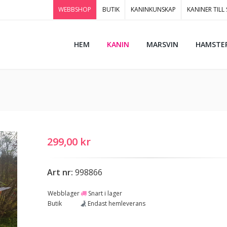
WEBBSHOP
BUTIK
KANINKUNSKAP
KANINER TILL
HEM
KANIN
MARSVIN
HAMSTE
299,00 kr
Art nr:
998866
Webblager
Snart i lager
Butik
Endast hemleverans