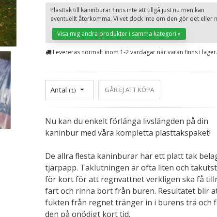
Plasttak till kaninburar finns inte att tillgå just nu men kan
eventuellt återkomma. Vi vet dock inte om den gör det eller n
Visa mig andra produkter i samma kategori »
Levereras normalt inom 1-2 vardagar när varan finns i lager
Antal
GÅR EJ ATT KÖPA
(
1
)
Nu kan du enkelt förlänga livslängden på din
kaninbur med våra kompletta plasttakspaket!
De allra flesta kaninburar har ett platt tak bel
tjärpapp. Taklutningen är ofta liten och takutst
för kort för att regnvattnet verkligen ska få till
fart och rinna bort från buren. Resultatet blir a
fukten från regnet tränger in i burens trä och 
den på onödigt kort tid.