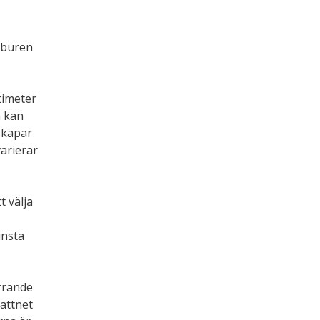
 buren
timeter
n kan
 kapar
arierar
t välja
insta
orrande
attnet