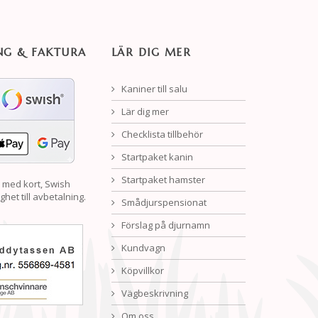
NG & FAKTURA
LÄR DIG MER
Kaniner till salu
Lär dig mer
Checklista tillbehör
Startpaket kanin
Startpaket hamster
 med kort, Swish
ghet till avbetalning.
Smådjurspensionat
Förslag på djurnamn
Kundvagn
Köpvillkor
Vägbeskrivning
Om oss