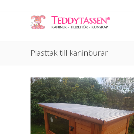
T
EDDY
TASSEN
®
KANINER - TILLBEHÖR - KUNSKAP
Plasttak till kaninburar