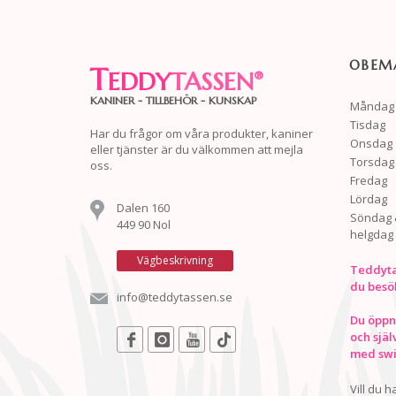
OBEMA
T
EDDY
TASSEN
®
KANINER - TILLBEHÖR - KUNSKAP
Måndag
Tisdag
Har du frågor om våra produkter, kaniner
Onsdag
eller tjänster är du välkommen att mejla
Torsdag
oss.
Fredag
Lördag
Dalen 160
Söndag 
449 90 Nol
helgdag
Vägbeskrivning
Teddyta
du besö
info@teddytassen.se
Du öppna
och själ
med swis
Vill du 