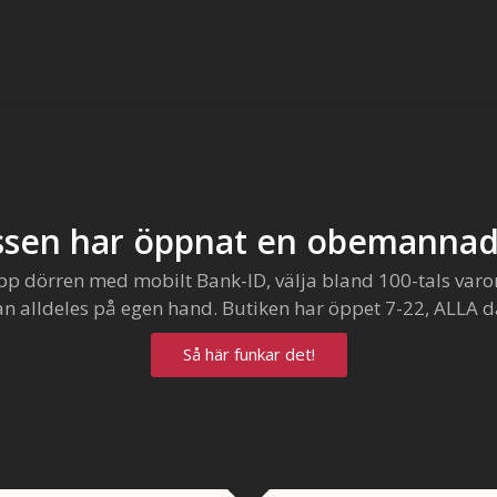
sen har öppnat en obemannad
pp dörren med mobilt Bank-ID, välja bland 100-tals varo
an alldeles på egen hand. Butiken har öppet 7-22, ALLA d
Så här funkar det!