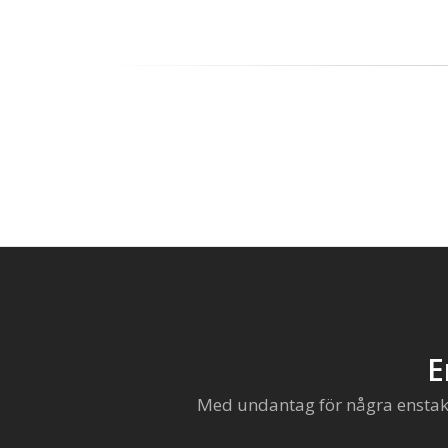
E
Med undantag för några enstaka 