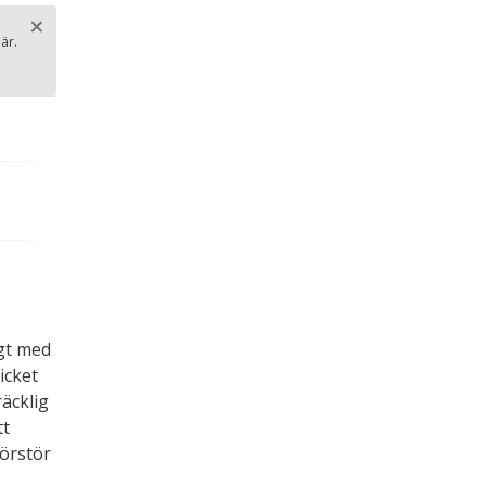
×
är.
Stäng
.
agt med
icket
räcklig
tt
förstör