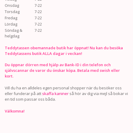
Onsdag
7-22
Torsdag
7-22
Fredag
7-22
Lördag
7-22
Söndag &
7-22
helgdag
Teddytassen obemannade butik har öppnat! Nu kan du besöka
Teddytassens butik ALLA dagar i veckan!
Du öppnar dörren med hjälp av Bank-ID i din telefon och
självscannar de varor du önskar köpa. Betala med swish eller
kort.
Vill du ha en alldeles egen personal shopper när du besöker oss
eller funderar på att
skaffa kaniner
så hör av dig via mejl så bokar vi
en tid som passar oss båda.
Välkomna!