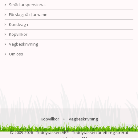
Smådjurspensionat
Förslag på djurnamn
Kundvagn
Köpvillkor
Vägbeskrivning
Om oss
Köpvillkor
•
Vägbeskrivning
®
© 2009-2026 - Teddytassen AB
- Teddytassen är ett registrerat