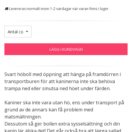
Levereras normalt inom 1-2 vardagar när varan finns i lager.
Antal
(
1
)
LÄGG I KUNDVAGN
Svart höboll med öppning att hänga på framdörren i
transportburen för att kaninerna inte ska behöva
trampa ned eller smutsa ned höet under färden.
Kaniner ska inte vara utan hö, ens under transport på
grund av de annars kan få problem med
matsmältningen.
Dessutom så ger bollen extra sysselsättning och din
kanin lär älska det! Det går också bra att lägga sallad