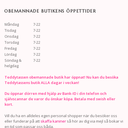
OBEMANNADE BUTIKENS ÖPPETTIDER
Måndag
7-22
Tisdag
7-22
Onsdag
7-22
Torsdag
7-22
Fredag
7-22
Lördag
7-22
Söndag &
7-22
helgdag
Teddytassen obemannade butik har öppnat! Nu kan du besöka
Teddytassens butik ALLA dagar i veckan!
Du öppnar dörren med hjälp av Bank-ID i din telefon och
självscannar de varor du önskar köpa. Betala med swish eller
kort.
Vill du ha en alldeles egen personal shopper när du besöker oss
eller funderar på att
skaffa kaniner
så hör av dig via mejl så bokar vi
en tid som passar oss båda.