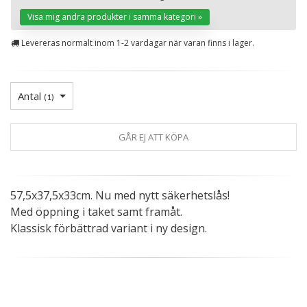
St
Visa mig andra produkter i samma kategori »
Levereras normalt inom 1-2 vardagar när varan finns i lager.
Antal
(
1
)
GÅR EJ ATT KÖPA
57,5x37,5x33cm. Nu med nytt säkerhetslås!
Med öppning i taket samt framåt.
Klassisk förbättrad variant i ny design.