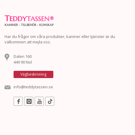
T
EDDY
TASSEN
®
KANINER - TILLBEHÖR - KUNSKAP
Har du frågor om våra produkter, kaniner eller tjänster är du
välkommen att mejla oss.
Dalen 160
449 90 Nol
Vägbeskrivning
info@teddytassen.se