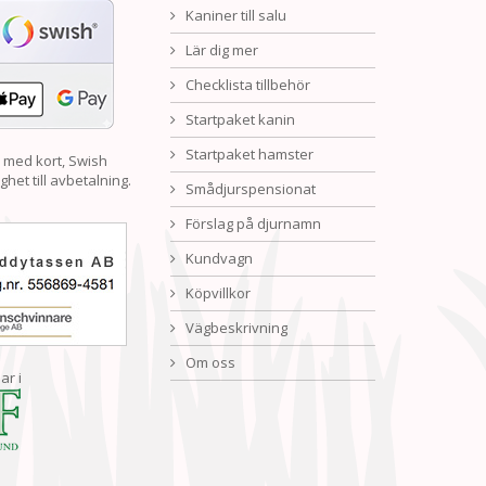
Kaniner till salu
Lär dig mer
Checklista tillbehör
Startpaket kanin
Startpaket hamster
 med kort, Swish
ghet till avbetalning.
Smådjurspensionat
Förslag på djurnamn
Kundvagn
Köpvillkor
Vägbeskrivning
Om oss
ar i