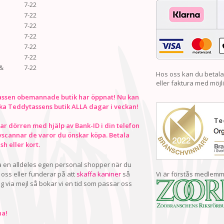
7-22
7-22
7-22
7-22
7-22
7-22
&
7-22
Hos oss kan du betala
eller faktura med möjli
ssen obemannade butik har öppnat! Nu kan
ka Teddytassens butik ALLA dagar i veckan!
r dörren med hjälp av Bank-ID i din telefon
vscannar de varor du önskar köpa. Betala
h eller kort.
ha en alldeles egen personal shopper när du
oss eller funderar på att
skaffa kaniner
så
Vi är förstås medlemm
ig via mejl så bokar vi en tid som passar oss
a!