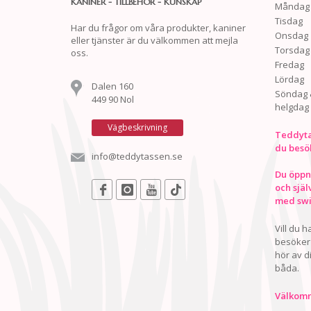
KANINER - TILLBEHÖR - KUNSKAP
Måndag
Tisdag
Har du frågor om våra produkter, kaniner
Onsdag
eller tjänster är du välkommen att mejla
Torsdag
oss.
Fredag
Lördag
Dalen 160
Söndag 
449 90 Nol
helgdag
Vägbeskrivning
Teddyta
du besö
info@teddytassen.se
Du öppna
och själ
med swis
Vill du 
besöker 
hör av d
båda.
Välkomn