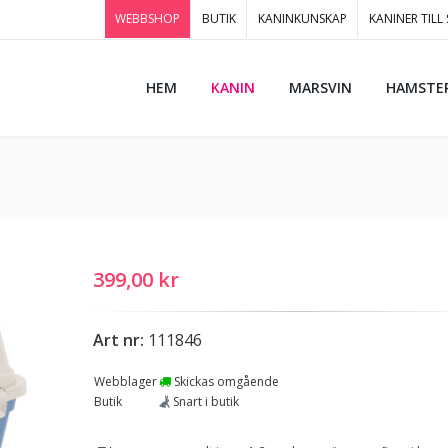
WEBBSHOP
BUTIK
KANINKUNSKAP
KANINER TILL
HEM
KANIN
MARSVIN
HAMSTE
399,00 kr
Art nr:
111846
Webblager
Skickas omgående
Butik
Snart i butik