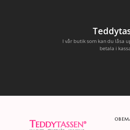
Teddytas
I vår butik som kan du låsa u
betala i kass
OBEMA
T
EDDY
TASSEN
®