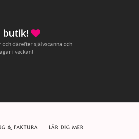
 butik!
r och därefter självscanna och
agar i veckan!
NG & FAKTURA
LÄR DIG MER