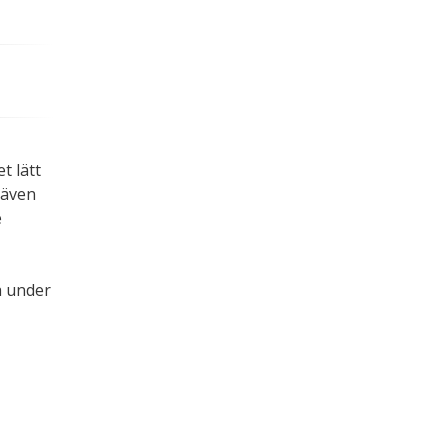
.
t lätt
 även
e
a under