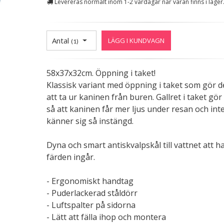
Levereras normalt inom 1-2 vardagar när varan finns i lager
Antal
LÄGG I KUNDVAGN
(
1
)
58x37x32cm. Öppning i taket!
Klassisk variant med öppning i taket som gör de
att ta ur kaninen från buren. Gallret i taket gör
så att kaninen får mer ljus under resan och int
känner sig så instängd.
Dyna och smart antiskvalpskål till vattnet att h
färden ingår.
- Ergonomiskt handtag
- Puderlackerad ståldörr
- Luftspalter på sidorna
- Lätt att fälla ihop och montera