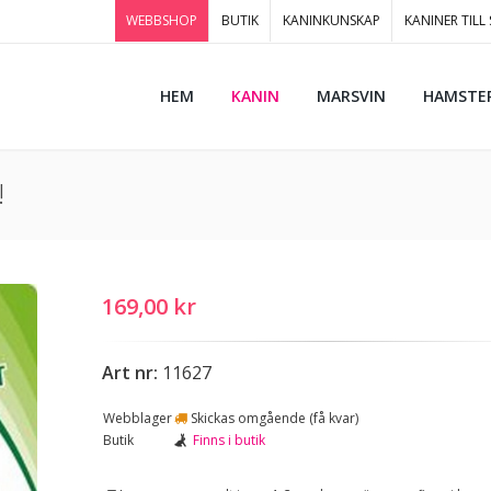
WEBBSHOP
BUTIK
KANINKUNSKAP
KANINER TILL
HEM
KANIN
MARSVIN
HAMSTE
!
169,00 kr
Art nr:
11627
Webblager
Skickas omgående (få kvar)
Butik
Finns i butik