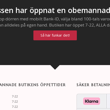
sen har öppnat en obemannad
pp dörren med mobilt Bank-ID, välja bland 100-tals varo
an alldeles på egen hand. Butiken har öppet 7-22, ALLA d
Så här funkar det!
NNADE BUTIKENS ÖPPETTIDER
SÄKER BETALNI
7-22
7-22
7-22