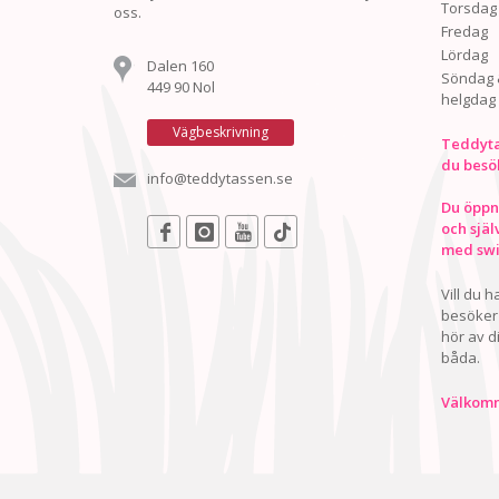
Torsdag
oss.
Fredag
Lördag
Dalen 160
Söndag 
449 90 Nol
helgdag
Vägbeskrivning
Teddyta
du besö
info@teddytassen.se
Du öppna
och själ
med swis
Vill du 
besöker 
hör av d
båda.
Välkomn