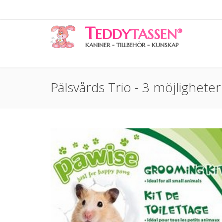
T
EDDY
TASSEN
®
KANINER - TILLBEHÖR - KUNSKAP
Pälsvårds Trio - 3 möjligheter