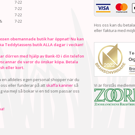
7-22
7-22
7-22
&
7-22
Hos oss kan du betala
eller faktura med möjli
ssen obemannade butik har öppnat! Nu kan
ka Teddytassens butik ALLA dagar i veckan!
r dörren med hjälp av Bank-ID i din telefon
vscannar de varor du önskar köpa. Betala
h eller kort.
ha en alldeles egen personal shopper när du
oss eller funderar på att
skaffa kaniner
så
Vi är förstås medlemm
ig via mejl så bokar vi en tid som passar oss
a!