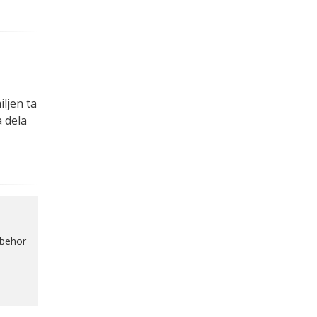
.
ljen ta
 dela
lbehör