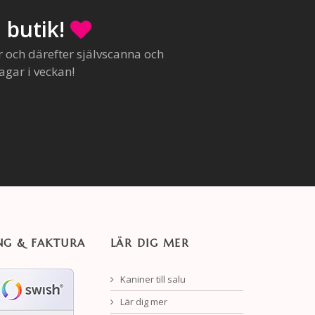
 butik!
r och därefter självscanna och
agar i veckan!
NG & FAKTURA
LÄR DIG MER
Kaniner till salu
Lär dig mer