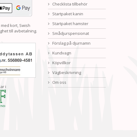
Checklista tillbehör
Startpaket kanin
Startpaket hamster
 med kort, Swish
ghet till avbetalning.
Smådjurspensionat
Förslag på djurnamn
Kundvagn
Köpvillkor
Vägbeskrivning
Om oss
ar i