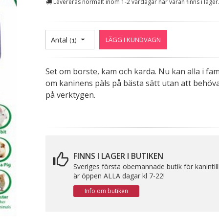
Levereras normalt inom 1-2 vardagar när varan finns i lager
Antal
LÄGG I KUNDVAGN
(
1
)
Set om borste, kam och karda. Nu kan alla i fami
om kaninens päls på bästa sätt utan att behöva
på verktygen.
FINNS I LAGER I BUTIKEN
Sveriges första obemannade butik för kanintil
är öppen ALLA dagar kl 7-22!
Info om butiken