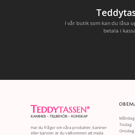
Teddytas
I vår butik som kan du låsa u
betala i kass
OBEMA
T
EDDY
TASSEN
®
KANINER - TILLBEHÖR - KUNSKAP
Måndag
Tisdag
Har du frågor om våra produkter, kaniner
Onsdag
eller tjänster är du välkommen att mejla