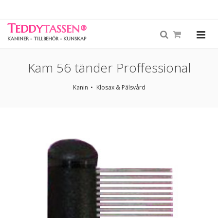
T
EDDY
TASSEN
®
KANINER - TILLBEHÖR - KUNSKAP
Kam 56 tänder Proffessional
Kanin
Klosax & Pälsvård