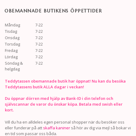
OBEMANNADE BUTIKENS ÖPPETTIDER
Måndag
7-22
Tisdag
7-22
Onsdag
7-22
Torsdag
7-22
Fredag
7-22
Lördag
7-22
Söndag &
7-22
helgdag
Teddytassen obemannade butik har öppnat! Nu kan du besöka
Teddytassens butik ALLA dagar i veckan!
Du öppnar dörren med hjälp av Bank-ID i din telefon och
självscannar de varor du önskar köpa. Betala med swish eller
kort.
Vill du ha en alldeles egen personal shopper när du besöker oss
eller funderar på att
skaffa kaniner
så hör av dig via mejl så bokar vi
en tid som passar oss båda.