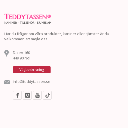
T
EDDY
TASSEN
®
KANINER - TILLBEHÖR - KUNSKAP
Har du frågor om våra produkter, kaniner eller tjänster är du
välkommen att mejla oss.
Dalen 160
449 90 Nol
Vägbeskrivning
info@teddytassen.se