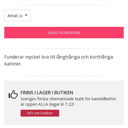
Antal
(
1
)
LÄGG I KUNDVAGN
Funderar mycket bra till långhåriga och korthåriga
kaniner.
FINNS I LAGER I BUTIKEN
Sveriges första obemannade butik för kanintillbehör
är öppen ALLA dagar kl 7-22!
Info om butiken