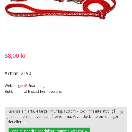
88,00 kr
Art nr:
2190
Webblager
Snart i lager
Butik
Endast hemleverans
×
Kaninsele hjärta, 4 färger <1,7 kg, 120 cm - Röd finns inte att tillgå
just nu men kan eventuellt återkomma. Vi vet dock inte om den gör
St
det eller när.
Visa mig andra produkter i samma kategori »