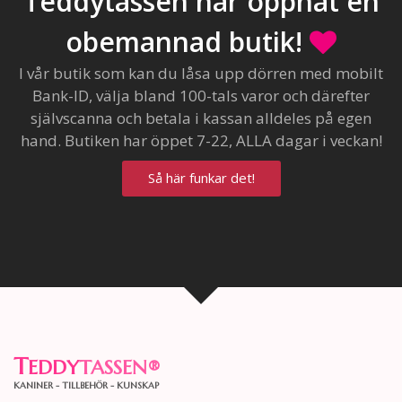
Teddytassen har öppnat en
obemannad butik!
I vår butik som kan du låsa upp dörren med mobilt
Bank-ID, välja bland 100-tals varor och därefter
självscanna och betala i kassan alldeles på egen
hand. Butiken har öppet 7-22, ALLA dagar i veckan!
Så här funkar det!
T
EDDY
TASSEN
®
KANINER - TILLBEHÖR - KUNSKAP