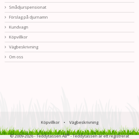
Smådjurspensionat
Förslag på djurnamn
Kundvagn
Köpvillkor
Vägbeskrivning
Om oss
Köpvillkor
•
Vägbeskrivning
®
© 2009-2026 - Teddytassen AB
- Teddytassen är ett registrerat