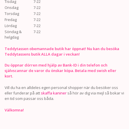
Tisdag
7-22
Onsdag
7-22
Torsdag
7-22
Fredag
7-22
Lördag
7-22
Söndag &
7-22
helgdag
Teddytassen obemannade butik har öppnat! Nu kan du besöka
Teddytassens butik ALLA dagar i veckan!
Du öppnar dörren med hjälp av Bank-ID i din telefon och
självscannar de varor du önskar köpa. Betala med swish eller
kort.
Vill du ha en alldeles egen personal shopper när du besöker oss
eller funderar på att
skaffa kaniner
så hör av dig via mejl så bokar vi
en tid som passar oss båda.
Välkomna!