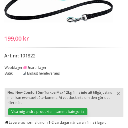
199,00 kr
Art nr:
101822
Webblager
Snart i lager
Butik
Endast hemleverans
×
Flexi New Comfort 5m-Turkos-Max 12kg finns inte att tillgå just nu
men kan eventuellt återkomma. Vi vet dock inte om den gör det
St
eller när.
Visa mig andra produkter i samma kategori »
Levereras normalt inom 1-2 vardagar när varan finns i lager.