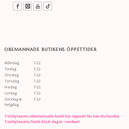
OBEMANNADE BUTIKENS ÖPPETTIDER
Måndag
7-22
Tisdag
7-22
Onsdag
7-22
Torsdag
7-22
Fredag
7-22
Lördag
7-22
Söndag &
7-22
helgdag
Teddytassen obemannade butik har öppnat! Nu kan du besöka
Teddytassens butik ALLA dagar i veckan!