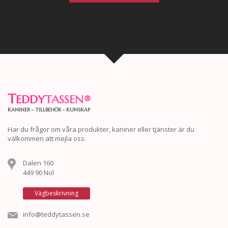
T
EDDY
TASSEN
®
KANINER - TILLBEHÖR - KUNSKAP
Har du frågor om våra produkter, kaniner eller tjänster är du
välkommen att mejla oss.
Dalen 160
449 90 Nol
Vägbeskrivning
info@teddytassen.se