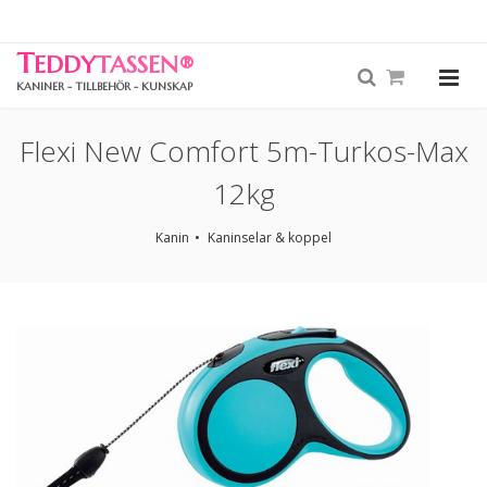
T
EDDY
TASSEN
®
KANINER - TILLBEHÖR - KUNSKAP
Flexi New Comfort 5m-Turkos-Max
12kg
Kanin
Kaninselar & koppel