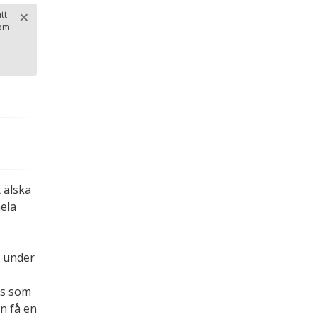
×
tt
 om
Stäng
.
 älska
hela
s under
is som
n få en