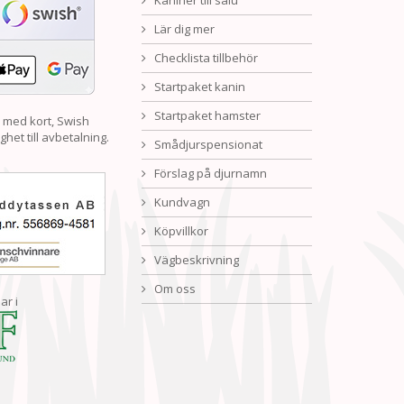
Kaniner till salu
Lär dig mer
Checklista tillbehör
Startpaket kanin
Startpaket hamster
 med kort, Swish
ghet till avbetalning.
Smådjurspensionat
Förslag på djurnamn
Kundvagn
Köpvillkor
Vägbeskrivning
Om oss
ar i