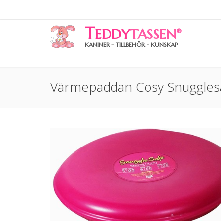
T
EDDY
TASSEN
®
KANINER - TILLBEHÖR - KUNSKAP
Värmepaddan Cosy Snugglesaf