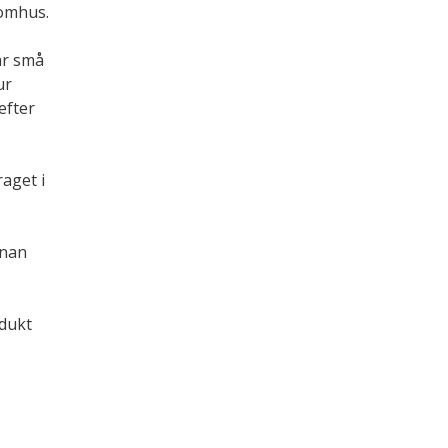
tomhus.
är små
ur
efter
aget i
nnan
dukt