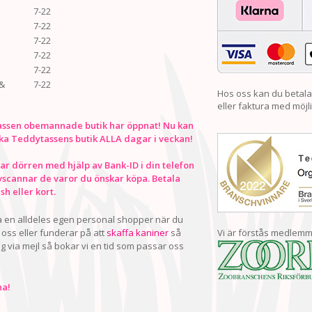
7-22
7-22
7-22
7-22
7-22
&
7-22
Hos oss kan du betala
eller faktura med möjli
ssen obemannade butik har öppnat! Nu kan
ka Teddytassens butik ALLA dagar i veckan!
r dörren med hjälp av Bank-ID i din telefon
vscannar de varor du önskar köpa. Betala
h eller kort.
ha en alldeles egen personal shopper när du
oss eller funderar på att
skaffa kaniner
så
Vi är förstås medlemm
ig via mejl så bokar vi en tid som passar oss
a!