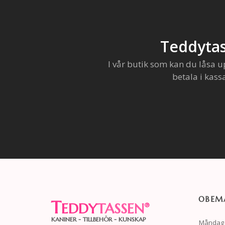
Teddytas
I vår butik som kan du låsa u
betala i kass
OBEMA
T
EDDY
TASSEN
®
KANINER - TILLBEHÖR - KUNSKAP
Måndag