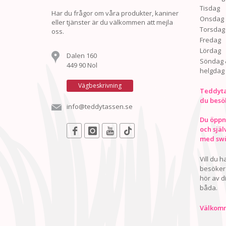
Tisdag
Har du frågor om våra produkter, kaniner
Onsdag
eller tjänster är du välkommen att mejla
Torsdag
oss.
Fredag
Lördag
Dalen 160
Söndag 
449 90 Nol
helgdag
Vägbeskrivning
Teddyta
du besö
info@teddytassen.se
Du öppna
och själ
med swis
Vill du 
besöker 
hör av d
båda.
Välkomn