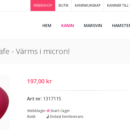
WEBBSHOP
BUTIK
KANINKUNSKAP
KANINER TILL
HEM
KANIN
MARSVIN
HAMSTE
e - Värms i micron!
197,00 kr
Art nr:
1317115
Webblager
Snart i lager
Butik
Endast hemleverans