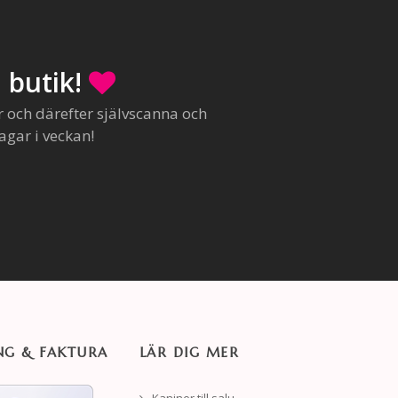
 butik!
r och därefter självscanna och
agar i veckan!
NG & FAKTURA
LÄR DIG MER