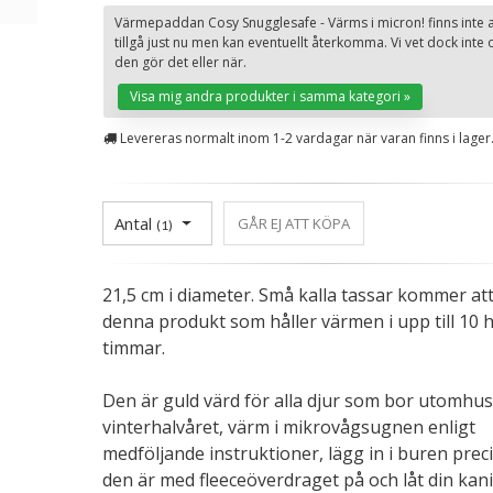
Värmepaddan Cosy Snugglesafe - Värms i micron! finns inte a
tillgå just nu men kan eventuellt återkomma. Vi vet dock inte
den gör det eller när.
Visa mig andra produkter i samma kategori »
Levereras normalt inom 1-2 vardagar när varan finns i lager
Antal
GÅR EJ ATT KÖPA
(
1
)
21,5 cm i diameter. Små kalla tassar kommer att
denna produkt som håller värmen i upp till 10 
timmar.
Den är guld värd för alla djur som bor utomhu
vinterhalvåret, värm i mikrovågsugnen enligt
medföljande instruktioner, lägg in i buren prec
den är med fleeceöverdraget på och låt din kani