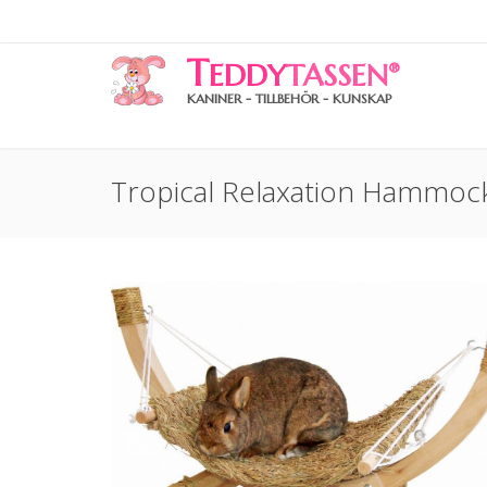
T
EDDY
TASSEN
®
KANINER - TILLBEHÖR - KUNSKAP
Tropical Relaxation Hammoc