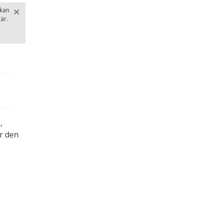
×
 kan
är.
Stäng
.
,
r den