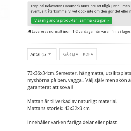
Tropical Relaxation Hammock finns inte att tillgå just nu men
eventuellt återkomma. Vi vet dock inte om den gör det eller n
Visa mig andra produkter i samma kategori »
Levereras normalt inom 1-2 vardagar när varan finns i lager
Antal
GÅR EJ ATT KÖPA
(
1
)
73x36x34cm. Semester, hängmatta, utsiktsplats
myshörna på ben, vagga... Välj själv men skön ä
garanterat att sova i!
Mattan är tillverkad av naturligt material.
Mattans storlek: 43x32x3 cm.
Innehåller varken farliga delar eller plast.