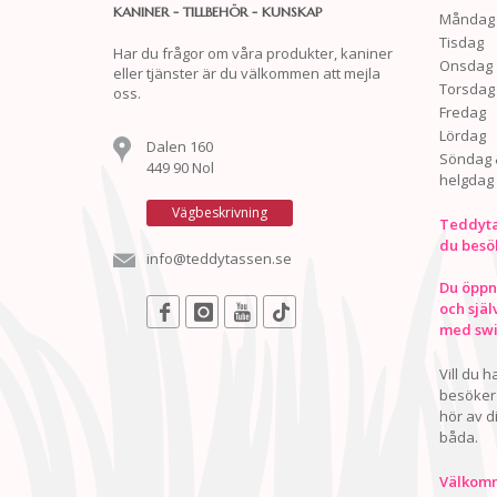
KANINER - TILLBEHÖR - KUNSKAP
Måndag
Tisdag
Har du frågor om våra produkter, kaniner
Onsdag
eller tjänster är du välkommen att mejla
Torsdag
oss.
Fredag
Lördag
Dalen 160
Söndag 
449 90 Nol
helgdag
Vägbeskrivning
Teddyta
du besö
info@teddytassen.se
Du öppna
och själ
med swis
Vill du 
besöker 
hör av d
båda.
Välkomn