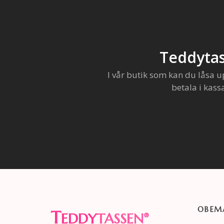
Teddytas
I vår butik som kan du låsa u
betala i kass
OBEMA
T
EDDY
TASSEN
®