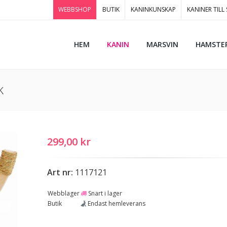
WEBBSHOP
BUTIK
KANINKUNSKAP
KANINER TILL
HEM
KANIN
MARSVIN
HAMSTE
k
299,00 kr
Art nr:
1117121
Webblager
Snart i lager
Butik
Endast hemleverans