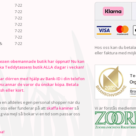
7-22
7-22
7-22
7-22
7-22
7-22
&
7-22
Hos oss kan du betala
eller faktura med möjli
ssen obemannade butik har öppnat! Nu kan
ka Teddytassens butik ALLA dagar i veckan!
r dörren med hjälp av Bank-ID i din telefon
vscannar de varor du önskar köpa. Betala
h eller kort.
ha en alldeles egen personal shopper när du
oss eller funderar på att
skaffa kaniner
så
Vi är förstås medlemm
ig via mejl så bokar vi en tid som passar oss
a!