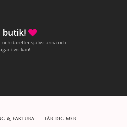
 butik!
r och därefter självscanna och
agar i veckan!
NG & FAKTURA
LÄR DIG MER