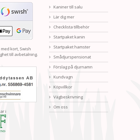
Kaniner till salu
Lär dig mer
Checklista tillbehör
Startpaket kanin
Startpaket hamster
 med kort, Swish
ghet till avbetalning.
Smådjurspensionat
Förslag på djurnamn
Kundvagn
Köpvillkor
Vägbeskrivning
Om oss
ar i