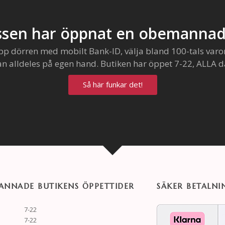
sen har öppnat en obemannad
pp dörren med mobilt Bank-ID, välja bland 100-tals varo
an alldeles på egen hand. Butiken har öppet 7-22, ALLA d
Så här funkar det!
NNADE BUTIKENS ÖPPETTIDER
SÄKER BETALNI
7-22
7-22