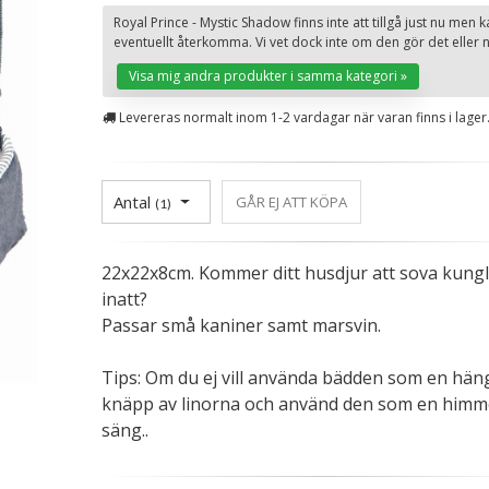
Royal Prince - Mystic Shadow finns inte att tillgå just nu men k
eventuellt återkomma. Vi vet dock inte om den gör det eller n
Visa mig andra produkter i samma kategori »
Levereras normalt inom 1-2 vardagar när varan finns i lager
Antal
GÅR EJ ATT KÖPA
(
1
)
22x22x8cm. Kommer ditt husdjur att sova kungl
inatt?
Passar små kaniner samt marsvin.
Tips: Om du ej vill använda bädden som en hän
knäpp av linorna och använd den som en himm
säng..