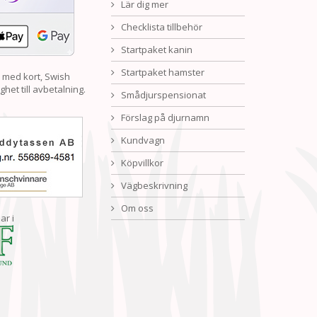
Lär dig mer
Checklista tillbehör
Startpaket kanin
Startpaket hamster
 med kort, Swish
ghet till avbetalning.
Smådjurspensionat
Förslag på djurnamn
Kundvagn
Köpvillkor
Vägbeskrivning
Om oss
ar i