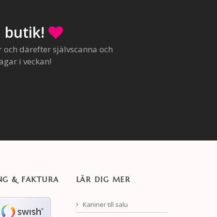
 butik!
r och därefter självscanna och
agar i veckan!
NG & FAKTURA
LÄR DIG MER
Kaniner till salu