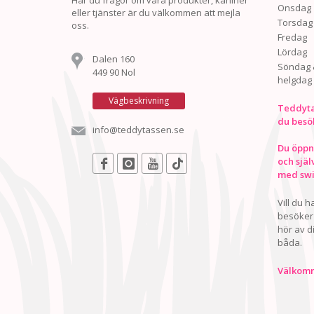
Har du frågor om våra produkter, kaniner
Onsdag
eller tjänster är du välkommen att mejla
Torsdag
oss.
Fredag
Lördag
Dalen 160
Söndag 
449 90 Nol
helgdag
Vägbeskrivning
Teddyta
du besö
info@teddytassen.se
Du öppna
och själ
med swis
Vill du 
besöker 
hör av d
båda.
Välkomn