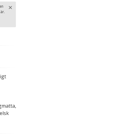
×
an
är.
Stäng
.
igt
gmatta,
elsk