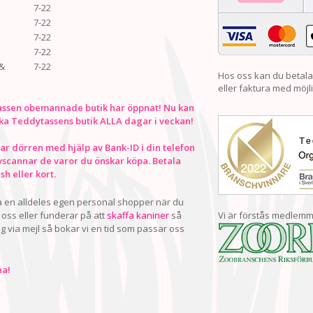
7-22
7-22
7-22
7-22
&
7-22
Hos oss kan du betala
eller faktura med möjli
ssen obemannade butik har öppnat! Nu kan
ka Teddytassens butik ALLA dagar i veckan!
r dörren med hjälp av Bank-ID i din telefon
vscannar de varor du önskar köpa. Betala
h eller kort.
ha en alldeles egen personal shopper när du
oss eller funderar på att
skaffa kaniner
så
Vi är förstås medlemm
ig via mejl så bokar vi en tid som passar oss
a!