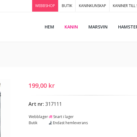
WEBBSHOP
BUTIK
KANINKUNSKAP
KANINER TILL
HEM
KANIN
MARSVIN
HAMSTE
199,00 kr
Art nr:
317111
Webblager
Snart i lager
Butik
Endast hemleverans