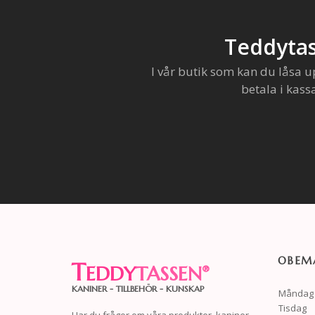
Teddytas
I vår butik som kan du låsa u
betala i kass
OBEMA
T
EDDY
TASSEN
®
KANINER - TILLBEHÖR - KUNSKAP
Måndag
Tisdag