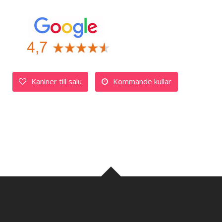
Kaniner till salu
Kommande kullar