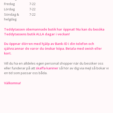
Fredag
7-22
Lördag
7-22
Söndag &
7-22
helgdag
Teddytassen obemannade butik har öppnat! Nu kan du besöka
Teddytassens butik ALLA dagar i veckan!
Du öppnar dörren med hjälp av Bank-ID i din telefon och
självscannar de varor du önskar köpa. Betala med swish eller
kort.
Vill du ha en alldeles egen personal shopper när du besöker oss
eller funderar på att
skaffa kaniner
så hör av dig via mejl så bokar vi
en tid som passar oss båda.
Välkomna!