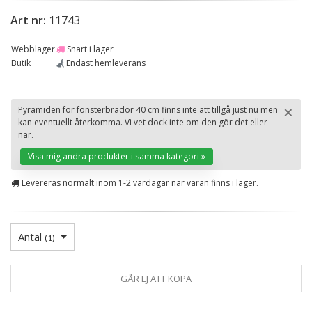
Art nr:
11743
Webblager
Snart i lager
Butik
Endast hemleverans
×
Pyramiden för fönsterbrädor 40 cm finns inte att tillgå just nu men
kan eventuellt återkomma. Vi vet dock inte om den gör det eller
St
när.
Visa mig andra produkter i samma kategori »
Levereras normalt inom 1-2 vardagar när varan finns i lager.
Antal
(
1
)
GÅR EJ ATT KÖPA