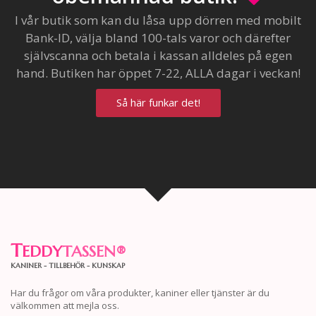
I vår butik som kan du låsa upp dörren med mobilt
Bank-ID, välja bland 100-tals varor och därefter
självscanna och betala i kassan alldeles på egen
hand. Butiken har öppet 7-22, ALLA dagar i veckan!
Så här funkar det!
T
EDDY
TASSEN
®
KANINER - TILLBEHÖR - KUNSKAP
Har du frågor om våra produkter, kaniner eller tjänster är du
välkommen att mejla oss.