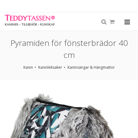
T
EDDY
TASSEN
®
KANINER - TILLBEHÖR - KUNSKAP
Pyramiden för fönsterbrädor 40
cm
Kanin
Kaninleksaker
Kaninsängar & Hängmattor