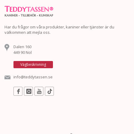
T
EDDY
TASSEN
®
KANINER - TILLBEHÖR - KUNSKAP
Har du frågor om våra produkter, kaniner eller tjänster är du
välkommen att mejla oss.
Dalen 160
449 90 Nol
Vägbeskrivning
info@teddytassen.se