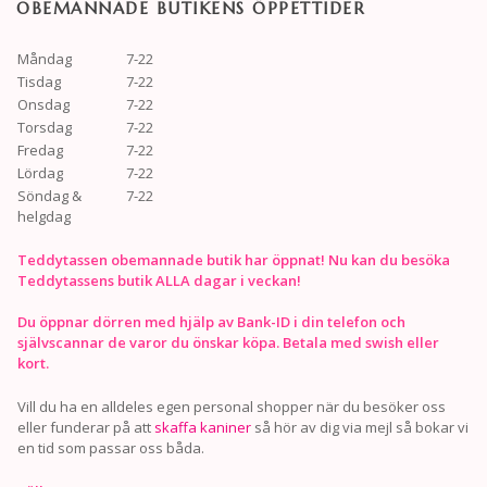
OBEMANNADE BUTIKENS ÖPPETTIDER
Måndag
7-22
Tisdag
7-22
Onsdag
7-22
Torsdag
7-22
Fredag
7-22
Lördag
7-22
Söndag &
7-22
helgdag
Teddytassen obemannade butik har öppnat! Nu kan du besöka
Teddytassens butik ALLA dagar i veckan!
Du öppnar dörren med hjälp av Bank-ID i din telefon och
självscannar de varor du önskar köpa. Betala med swish eller
kort.
Vill du ha en alldeles egen personal shopper när du besöker oss
eller funderar på att
skaffa kaniner
så hör av dig via mejl så bokar vi
en tid som passar oss båda.