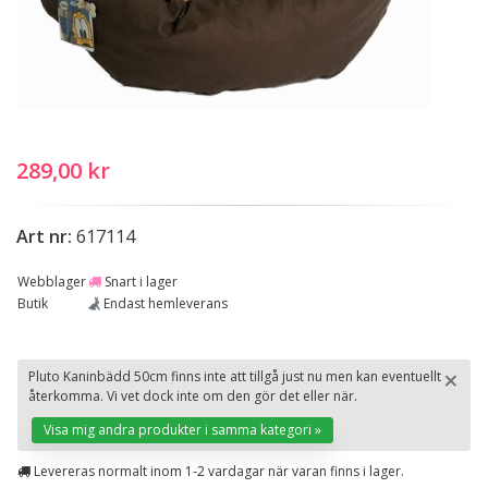
289,00 kr
Art nr:
617114
Webblager
Snart i lager
Butik
Endast hemleverans
×
Pluto Kaninbädd 50cm finns inte att tillgå just nu men kan eventuellt
återkomma. Vi vet dock inte om den gör det eller när.
St
Visa mig andra produkter i samma kategori »
Levereras normalt inom 1-2 vardagar när varan finns i lager.