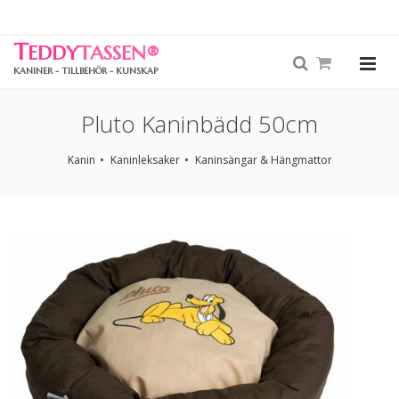
T
EDDY
TASSEN
®
KANINER - TILLBEHÖR - KUNSKAP
Pluto Kaninbädd 50cm
Kanin
Kaninleksaker
Kaninsängar & Hängmattor