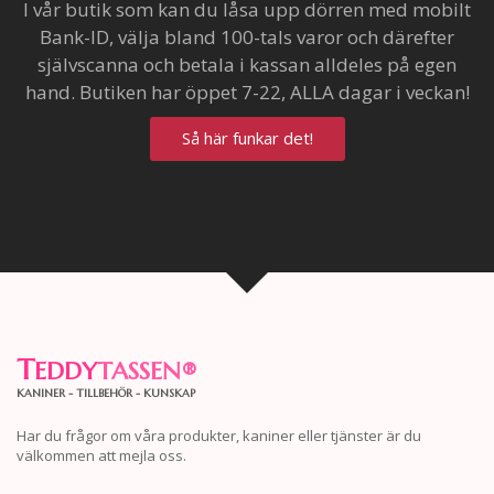
I vår butik som kan du låsa upp dörren med mobilt
Bank-ID, välja bland 100-tals varor och därefter
självscanna och betala i kassan alldeles på egen
hand. Butiken har öppet 7-22, ALLA dagar i veckan!
Så här funkar det!
T
EDDY
TASSEN
®
KANINER - TILLBEHÖR - KUNSKAP
Har du frågor om våra produkter, kaniner eller tjänster är du
välkommen att mejla oss.