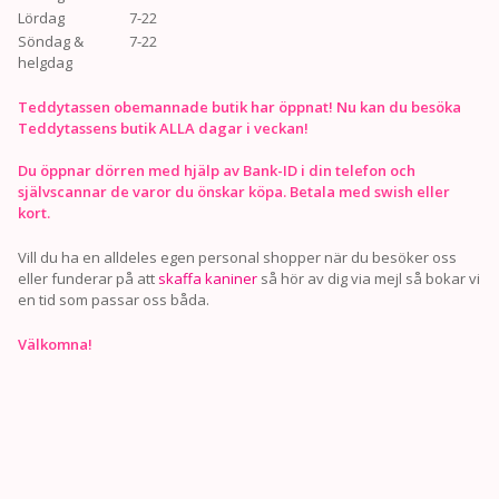
Lördag
7-22
Söndag &
7-22
helgdag
Teddytassen obemannade butik har öppnat! Nu kan du besöka
Teddytassens butik ALLA dagar i veckan!
Du öppnar dörren med hjälp av Bank-ID i din telefon och
självscannar de varor du önskar köpa. Betala med swish eller
kort.
Vill du ha en alldeles egen personal shopper när du besöker oss
eller funderar på att
skaffa kaniner
så hör av dig via mejl så bokar vi
en tid som passar oss båda.
Välkomna!