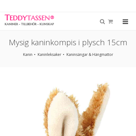
T
EDDY
TASSEN
®
KANINER - TILLBEHÖR - KUNSKAP
Mysig kaninkompis i plysch 15cm
Kanin
Kaninleksaker
Kaninsängar & Hängmattor