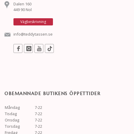
Dalen 160
449 90 Nol
Vägbeskrivning
info@teddytassen.se
OBEMANNADE BUTIKENS ÖPPETTIDER
Måndag
7-22
Tisdag
7-22
Onsdag
7-22
Torsdag
7-22
Fredag
7-22