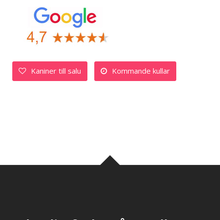
Kaniner till salu
Kommande kullar