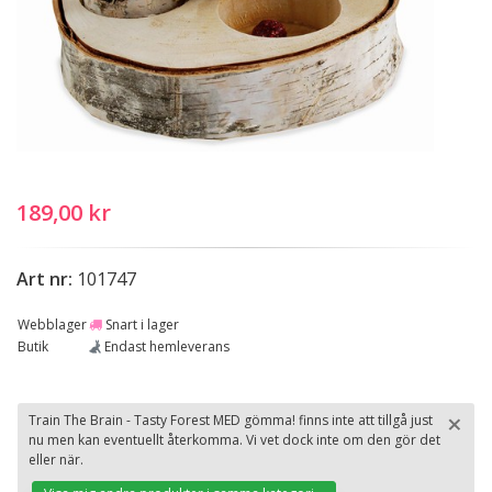
189,00 kr
Art nr:
101747
Webblager
Snart i lager
Butik
Endast hemleverans
×
Train The Brain - Tasty Forest MED gömma! finns inte att tillgå just
nu men kan eventuellt återkomma. Vi vet dock inte om den gör det
St
eller när.