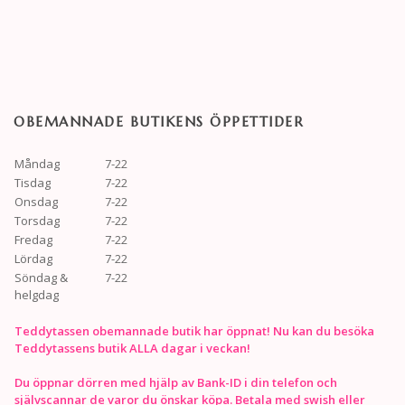
OBEMANNADE BUTIKENS ÖPPETTIDER
Måndag
7-22
Tisdag
7-22
Onsdag
7-22
Torsdag
7-22
Fredag
7-22
Lördag
7-22
Söndag &
7-22
helgdag
Teddytassen obemannade butik har öppnat! Nu kan du besöka
Teddytassens butik ALLA dagar i veckan!
Du öppnar dörren med hjälp av Bank-ID i din telefon och
självscannar de varor du önskar köpa. Betala med swish eller