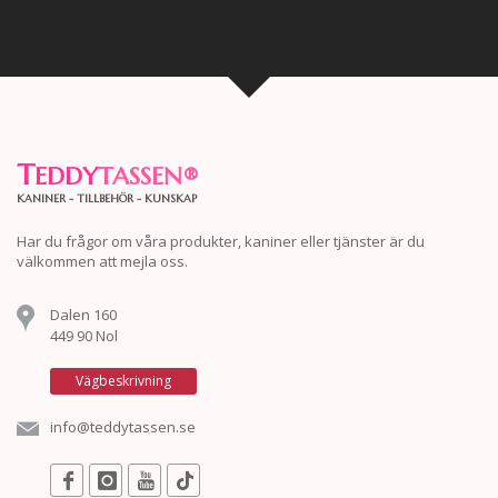
T
EDDY
TASSEN
®
KANINER - TILLBEHÖR - KUNSKAP
Har du frågor om våra produkter, kaniner eller tjänster är du
välkommen att mejla oss.
Dalen 160
449 90 Nol
Vägbeskrivning
info@teddytassen.se