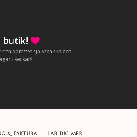
 butik!
r och därefter självscanna och
agar i veckan!
NG & FAKTURA
LÄR DIG MER