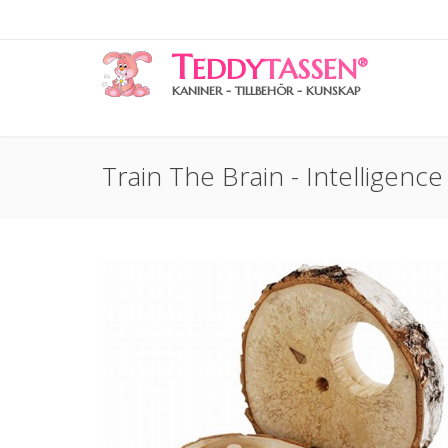
T
EDDY
TASSEN
®
KANINER - TILLBEHÖR - KUNSKAP
Train The Brain - Intellige