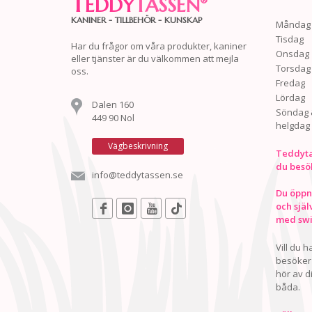
T
EDDY
TASSEN
®
KANINER - TILLBEHÖR - KUNSKAP
Måndag
Tisdag
Har du frågor om våra produkter, kaniner
Onsdag
eller tjänster är du välkommen att mejla
Torsdag
oss.
Fredag
Lördag
Dalen 160
Söndag 
449 90 Nol
helgdag
Vägbeskrivning
Teddyta
du besö
info@teddytassen.se
Du öppna
och själ
med swis
Vill du 
besöker 
hör av d
båda.