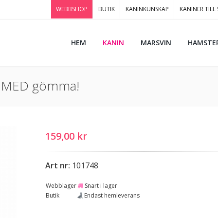
WEBBSHOP
BUTIK
KANINKUNSKAP
KANINER TILL
HEM
KANIN
MARSVIN
HAMSTE
nce MED gömma!
159,00 kr
Art nr:
101748
Webblager
Snart i lager
Butik
Endast hemleverans