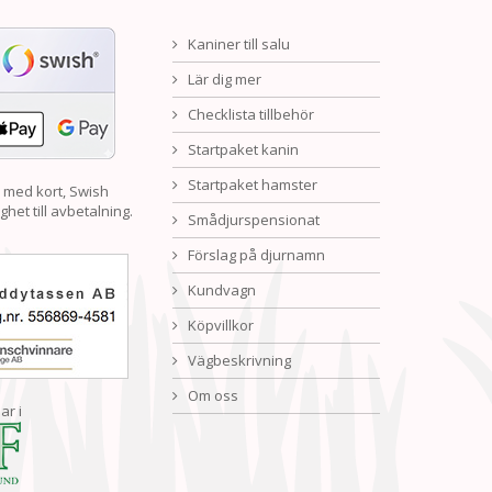
Kaniner till salu
Lär dig mer
Checklista tillbehör
Startpaket kanin
Startpaket hamster
 med kort, Swish
ghet till avbetalning.
Smådjurspensionat
Förslag på djurnamn
Kundvagn
Köpvillkor
Vägbeskrivning
Om oss
ar i