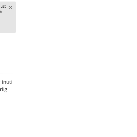
×
just
ör
Stäng
.
 inuti
rlig
.