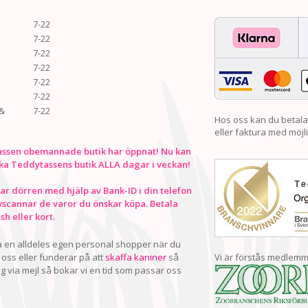
7-22
7-22
7-22
7-22
7-22
7-22
&
7-22
Hos oss kan du betala
eller faktura med möjli
ssen obemannade butik har öppnat! Nu kan
ka Teddytassens butik ALLA dagar i veckan!
r dörren med hjälp av Bank-ID i din telefon
vscannar de varor du önskar köpa. Betala
h eller kort.
ha en alldeles egen personal shopper när du
oss eller funderar på att
skaffa kaniner
så
Vi är förstås medlemm
ig via mejl så bokar vi en tid som passar oss