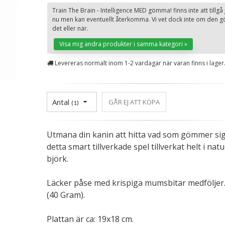
Train The Brain - Intelligence MED gömma! finns inte att tillgå 
nu men kan eventuellt återkomma. Vi vet dock inte om den g
det eller när.
Visa mig andra produkter i samma kategori »
Levereras normalt inom 1-2 vardagar när varan finns i lager
Antal
GÅR EJ ATT KÖPA
(
1
)
Utmana din kanin att hitta vad som gömmer sig
detta smart tillverkade spel tillverkat helt i natu
björk.
Läcker påse med krispiga mumsbitar medföljer
(40 Gram).
Plattan är ca: 19x18 cm.