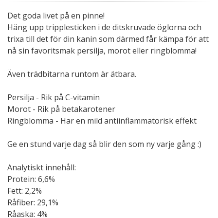
Det goda livet på en pinne!
Häng upp tripplesticken i de ditskruvade öglorna och
trixa till det för din kanin som därmed får kämpa för att
nå sin favoritsmak persilja, morot eller ringblomma!
Även trädbitarna runtom är ätbara.
Persilja - Rik på C-vitamin
Morot - Rik på betakarotener
Ringblomma - Har en mild antiinflammatorisk effekt
Ge en stund varje dag så blir den som ny varje gång :)
Analytiskt innehåll:
Protein: 6,6%
Fett: 2,2%
Råfiber: 29,1%
Råaska: 4%