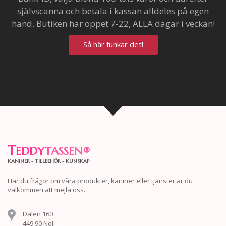
självscanna och betala i kassan alldeles på egen
hand. Butiken har öppet 7-22, ALLA dagar i veckan!
Så här funkar det!
T
EDDY
TASSEN
®
KANINER - TILLBEHÖR - KUNSKAP
Har du frågor om våra produkter, kaniner eller tjänster är du
välkommen att mejla oss.
Dalen 160
449 90 Nol