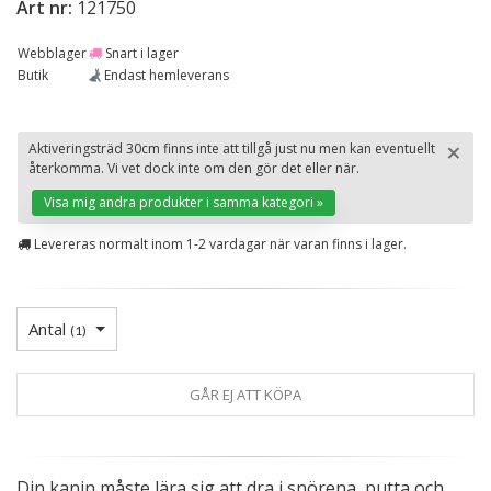
Art nr:
121750
Webblager
Snart i lager
Butik
Endast hemleverans
×
Aktiveringsträd 30cm finns inte att tillgå just nu men kan eventuellt
återkomma. Vi vet dock inte om den gör det eller när.
St
Visa mig andra produkter i samma kategori »
Levereras normalt inom 1-2 vardagar när varan finns i lager.
Antal
(
1
)
GÅR EJ ATT KÖPA
Din kanin måste lära sig att dra i snörena, putta och