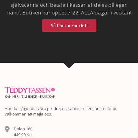
självscanna och betala i kassan alldeles på egen
hand. Butiken har öppet 7-22, ALLA dagar i veckan!
Så här funkar det!
T
EDDY
TASSEN
®
KANINER - TILLBEHÖR - KUNSKAP
Har du frågor om våra produkter, kaniner eller tjänster är du
välkommen att mejla oss.
Dalen 160
449 90 Nol