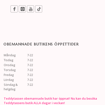
OBEMANNADE BUTIKENS ÖPPETTIDER
Måndag
7-22
Tisdag
7-22
Onsdag
7-22
Torsdag
7-22
Fredag
7-22
Lördag
7-22
Söndag &
7-22
helgdag
Teddytassen obemannade butik har öppnat! Nu kan du besöka
Teddytassens butik ALLA dagar i veckan!