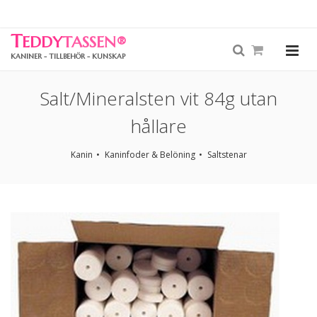
T
EDDY
TASSEN
®
KANINER - TILLBEHÖR - KUNSKAP
Salt/Mineralsten vit 84g utan
hållare
Kanin
Kaninfoder & Belöning
Saltstenar