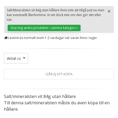
×
Salt/Mineralsten vit 84g utan hållare finns inte att tillgå just nu men
kan eventuellt återkomma. Vi vet dock inte om den gör det eller
St
när.
Visa mig andra produkter i samma kategori »
Levereras normalt inom 1-2 vardagar när varan finns i lager.
Antal
(
1
)
GÅR EJ ATT KÖPA
Salt/mineralsten vit 84g utan hållare
Till denna salt/mineralsten måste du även köpa till en
hållare.