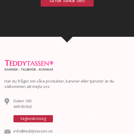
Så här funkar det!
T
EDDY
TASSEN
®
KANINER - TILLBEHÖR - KUNSKAP
Har du frågor om våra produkter, kaniner eller tjänster är du
välkommen att mejla oss.
Dalen 160
449 90 Nol
Vägbeskrivning
info@teddytassen.se