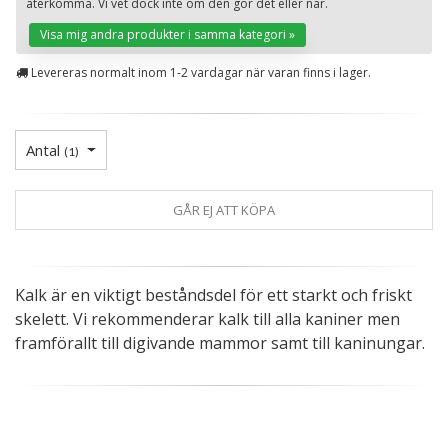
återkomma. Vi vet dock inte om den gör det eller när.
St
Visa mig andra produkter i samma kategori »
Levereras normalt inom 1-2 vardagar när varan finns i lager.
Antal
(
1
)
GÅR EJ ATT KÖPA
Kalk är en viktigt beståndsdel för ett starkt och friskt
skelett. Vi rekommenderar kalk till alla kaniner men
framförallt till digivande mammor samt till kaninungar.