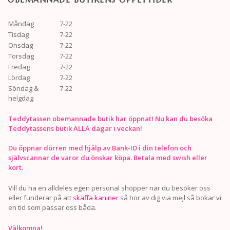
Måndag
7-22
Tisdag
7-22
Onsdag
7-22
Torsdag
7-22
Fredag
7-22
Lördag
7-22
Söndag &
7-22
helgdag
Teddytassen obemannade butik har öppnat! Nu kan du besöka
Teddytassens butik ALLA dagar i veckan!
Du öppnar dörren med hjälp av Bank-ID i din telefon och
självscannar de varor du önskar köpa. Betala med swish eller
kort.
Vill du ha en alldeles egen personal shopper när du besöker oss
eller funderar på att
skaffa kaniner
så hör av dig via mejl så bokar vi
en tid som passar oss båda.
Välkomna!