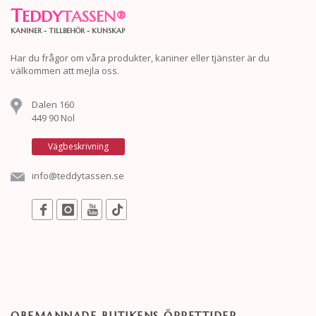
T
EDDY
TASSEN
®
KANINER - TILLBEHÖR - KUNSKAP
Har du frågor om våra produkter, kaniner eller tjänster är du
välkommen att mejla oss.
Dalen 160
449 90 Nol
Vägbeskrivning
info@teddytassen.se
OBEMANNADE BUTIKENS ÖPPETTIDER