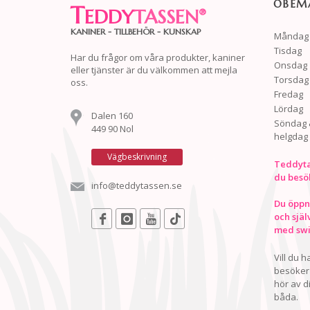
OBEMA
T
EDDY
TASSEN
®
KANINER - TILLBEHÖR - KUNSKAP
Måndag
Tisdag
Har du frågor om våra produkter, kaniner
Onsdag
eller tjänster är du välkommen att mejla
Torsdag
oss.
Fredag
Lördag
Dalen 160
Söndag 
449 90 Nol
helgdag
Vägbeskrivning
Teddyta
du besö
info@teddytassen.se
Du öppna
och själ
med swis
Vill du 
besöker 
hör av d
båda.