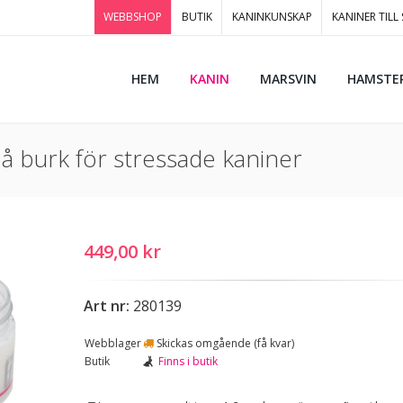
WEBBSHOP
BUTIK
KANINKUNSKAP
KANINER TILL
HEM
KANIN
MARSVIN
HAMSTE
 burk för stressade kaniner
449,00 kr
Art nr:
280139
Webblager
Skickas omgående (få kvar)
Butik
Finns i butik