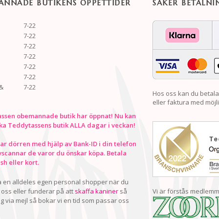
NNADE BUTIKENS ÖPPETTIDER
SÄKER BETALNI
7-22
7-22
7-22
7-22
7-22
7-22
&
7-22
Hos oss kan du betala
eller faktura med möjli
ssen obemannade butik har öppnat! Nu kan
ka Teddytassens butik ALLA dagar i veckan!
r dörren med hjälp av Bank-ID i din telefon
vscannar de varor du önskar köpa. Betala
h eller kort.
ha en alldeles egen personal shopper när du
oss eller funderar på att
skaffa kaniner
så
Vi är förstås medlemm
ig via mejl så bokar vi en tid som passar oss