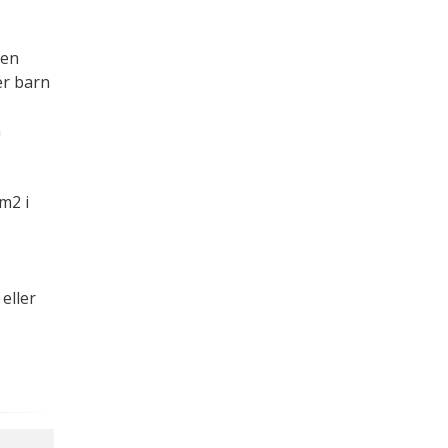
nen
er barn
n
m2 i
eller