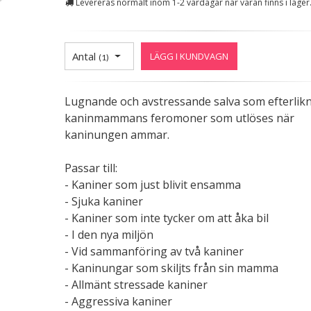
Levereras normalt inom 1-2 vardagar när varan finns i lager
Antal
LÄGG I KUNDVAGN
(
1
)
Lugnande och avstressande salva som efterlik
kaninmammans feromoner som utlöses när
kaninungen ammar.
Passar till:
- Kaniner som just blivit ensamma
- Sjuka kaniner
- Kaniner som inte tycker om att åka bil
- I den nya miljön
- Vid sammanföring av två kaniner
- Kaninungar som skiljts från sin mamma
- Allmänt stressade kaniner
- Aggressiva kaniner