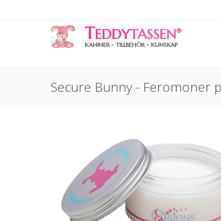
T
EDDY
TASSEN
®
KANINER - TILLBEHÖR - KUNSKAP
Secure Bunny - Feromoner på