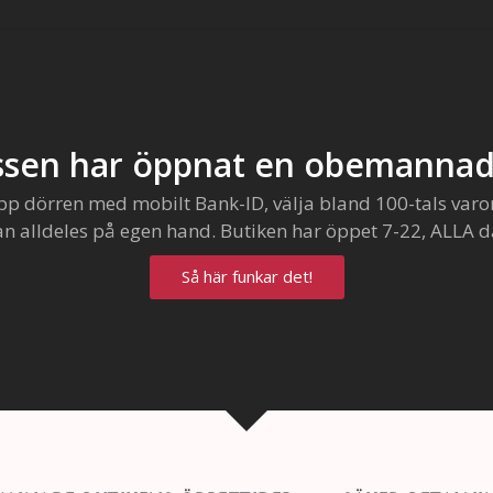
sen har öppnat en obemannad
pp dörren med mobilt Bank-ID, välja bland 100-tals varo
an alldeles på egen hand. Butiken har öppet 7-22, ALLA d
Så här funkar det!