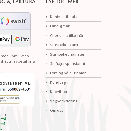
NG & FAKTURA
LÄR DIG MER
Kaniner till salu
Lär dig mer
Checklista tillbehör
Startpaket kanin
Startpaket hamster
 med kort, Swish
ghet till avbetalning.
Smådjurspensionat
Förslag på djurnamn
Kundvagn
Köpvillkor
Vägbeskrivning
Om oss
ar i