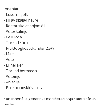
Innehåll:
- Lusernmjölk
- Kli av skalad havre
- Rostat skalat sojamjöl
- Veteskalmjöl
- Cellulosa
- Torkade ärtor
- Fruktoogliosackarider 2,5%
- Malt
- Vete
- Mineraler
- Torkad betmassa
- Vetemjöl
- Anisolja
- Bockhormsklöverolja
Kan innehålla genetiskt modifierad soja samt spår av
nötter.