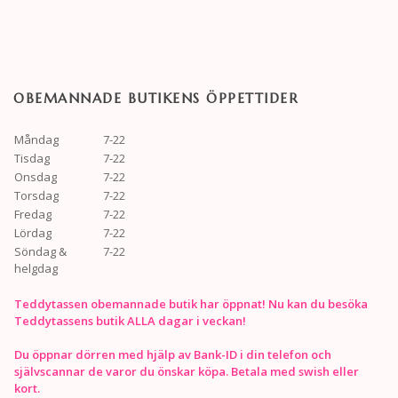
OBEMANNADE BUTIKENS ÖPPETTIDER
Måndag
7-22
Tisdag
7-22
Onsdag
7-22
Torsdag
7-22
Fredag
7-22
Lördag
7-22
Söndag &
7-22
helgdag
Teddytassen obemannade butik har öppnat! Nu kan du besöka
Teddytassens butik ALLA dagar i veckan!
Du öppnar dörren med hjälp av Bank-ID i din telefon och
självscannar de varor du önskar köpa. Betala med swish eller
kort.