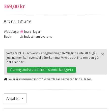
369,00 kr
Art nr:
181349
Webblager
Snart i lager
Butik
Endast hemleverans
×
VetCare Plus Recovery Näringslösning 10x20g finns inte att tillgå
just nu men kan eventuellt återkomma. Vi vet dock inte om den gör
St
det eller när.
Visa mig andra produkter i samma kategori »
Levereras normalt inom 1-2 vardagar när varan finns i lager.
Antal
(
1
)