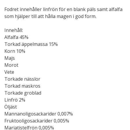
Fodret innehåller linfrön för en blank päls samt alfalfa
som hjälper till att hålla magen i god form.
Innehåll:
Alfalfa 45%
Torkad äppelmassa 15%
Korn 10%
Majs
Morot
Vete
Torkade nässlor
Torkad maskros
Torkade groblad
Linfrö 2%
Öljäst
Mannanoligosackarider 0,007%
Fruktooligosackarider 0,005%
Mariatistelfrön 0,005%