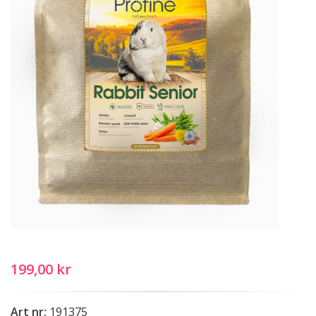
199,00 kr
Art nr:
191375