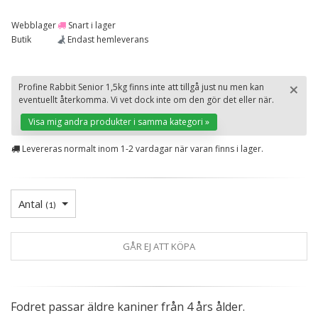
Webblager
Snart i lager
Butik
Endast hemleverans
×
Profine Rabbit Senior 1,5kg finns inte att tillgå just nu men kan
eventuellt återkomma. Vi vet dock inte om den gör det eller när.
St
Visa mig andra produkter i samma kategori »
Levereras normalt inom 1-2 vardagar när varan finns i lager.
Antal
(
1
)
GÅR EJ ATT KÖPA
Fodret passar äldre kaniner från 4 års ålder.