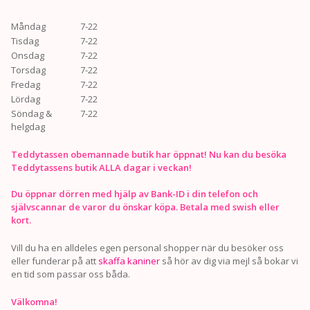
Måndag
7-22
Tisdag
7-22
Onsdag
7-22
Torsdag
7-22
Fredag
7-22
Lördag
7-22
Söndag &
7-22
helgdag
Teddytassen obemannade butik har öppnat! Nu kan du besöka
Teddytassens butik ALLA dagar i veckan!
Du öppnar dörren med hjälp av Bank-ID i din telefon och
självscannar de varor du önskar köpa. Betala med swish eller
kort.
Vill du ha en alldeles egen personal shopper när du besöker oss
eller funderar på att
skaffa kaniner
så hör av dig via mejl så bokar vi
en tid som passar oss båda.
Välkomna!