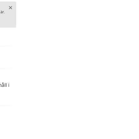
×
är.
Stäng
.
ll i