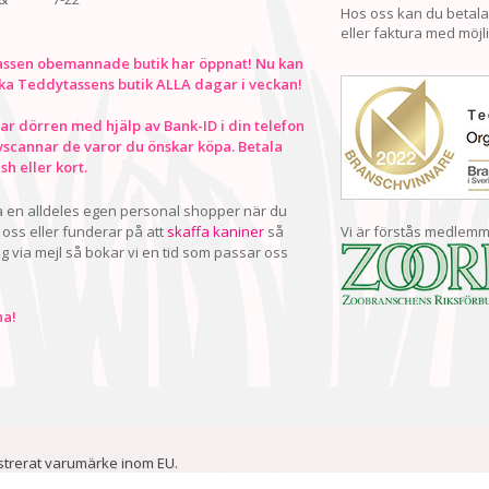
Hos oss kan du betala
eller faktura med möjli
ssen obemannade butik har öppnat! Nu kan
ka Teddytassens butik ALLA dagar i veckan!
r dörren med hjälp av Bank-ID i din telefon
vscannar de varor du önskar köpa. Betala
h eller kort.
ha en alldeles egen personal shopper när du
oss eller funderar på att
skaffa kaniner
så
Vi är förstås medlemm
ig via mejl så bokar vi en tid som passar oss
a!
istrerat varumärke inom EU.