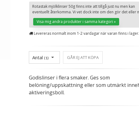
Rotastak mjölklinser 50g finns inte att tillgå just nu men kan
eventuellt återkomma. Vi vet dock inte om den gör det eller n
Visa mig andra produkter i samma kategori »
Levereras normalt inom 1-2 vardagar när varan finns i lager
Antal
GÅR EJ ATT KÖPA
(
1
)
Godislinser i flera smaker. Ges som
belöning/uppskattning eller som utmärkt innehå
aktiveringsboll.