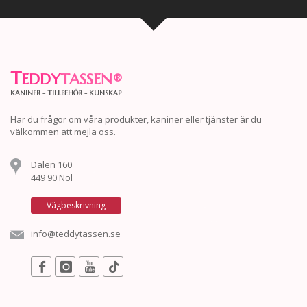
T
EDDY
TASSEN
®
KANINER - TILLBEHÖR - KUNSKAP
Har du frågor om våra produkter, kaniner eller tjänster är du
välkommen att mejla oss.
Dalen 160
449 90 Nol
Vägbeskrivning
info@teddytassen.se