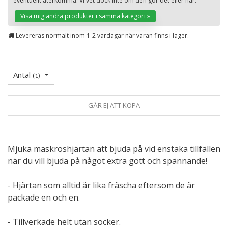
eventuellt återkomma. Vi vet dock inte om den gör det eller när.
St
Visa mig andra produkter i samma kategori »
Levereras normalt inom 1-2 vardagar när varan finns i lager.
Antal
(
1
)
GÅR EJ ATT KÖPA
Mjuka maskroshjärtan att bjuda på vid enstaka tillfällen
när du vill bjuda på något extra gott och spännande!
- Hjärtan som alltid är lika fräscha eftersom de är
packade en och en.
- Tillverkade helt utan socker.