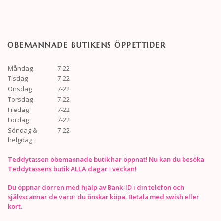
OBEMANNADE BUTIKENS ÖPPETTIDER
Måndag
7-22
Tisdag
7-22
Onsdag
7-22
Torsdag
7-22
Fredag
7-22
Lördag
7-22
Söndag &
7-22
helgdag
Teddytassen obemannade butik har öppnat! Nu kan du besöka
Teddytassens butik ALLA dagar i veckan!
Du öppnar dörren med hjälp av Bank-ID i din telefon och
självscannar de varor du önskar köpa. Betala med swish eller
kort.