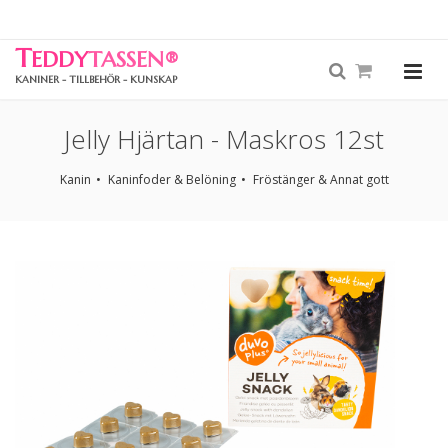
T
EDDY
TASSEN
®
KANINER - TILLBEHÖR - KUNSKAP
Jelly Hjärtan - Maskros 12st
Kanin
Kaninfoder & Belöning
Fröstänger & Annat gott