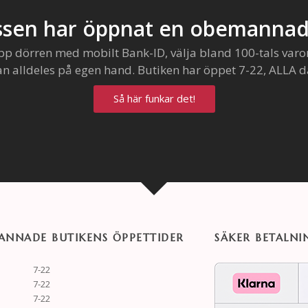
sen har öppnat en obemannad
pp dörren med mobilt Bank-ID, välja bland 100-tals varo
an alldeles på egen hand. Butiken har öppet 7-22, ALLA d
Så här funkar det!
NNADE BUTIKENS ÖPPETTIDER
SÄKER BETALNI
7-22
7-22
7-22