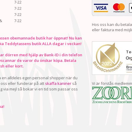
7-22
7-22
7-22
&
7-22
Hos oss kan du betala
eller faktura med möjli
ssen obemannade butik har öppnat! Nu kan
ka Teddytassens butik ALLA dagar i veckan!
r dörren med hjälp av Bank-ID i din telefon
vscannar de varor du önskar köpa. Betala
h eller kort.
ha en alldeles egen personal shopper när du
oss eller funderar på att
skaffa kaniner
så
Vi är förstås medlemm
ig via mejl så bokar vi en tid som passar oss
a!