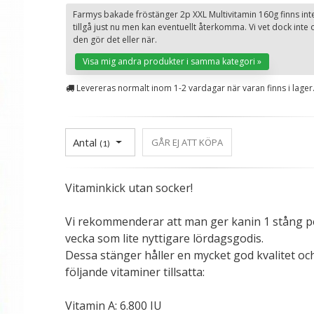
Farmys bakade fröstänger 2p XXL Multivitamin 160g finns inte
tillgå just nu men kan eventuellt återkomma. Vi vet dock inte
den gör det eller när.
Visa mig andra produkter i samma kategori »
Levereras normalt inom 1-2 vardagar när varan finns i lager
Antal
GÅR EJ ATT KÖPA
(
1
)
Vitaminkick utan socker!
Vi rekommenderar att man ger kanin 1 stång p
vecka som lite nyttigare lördagsgodis.
Dessa stänger håller en mycket god kvalitet oc
följande vitaminer tillsatta:
Vitamin A: 6.800 IU