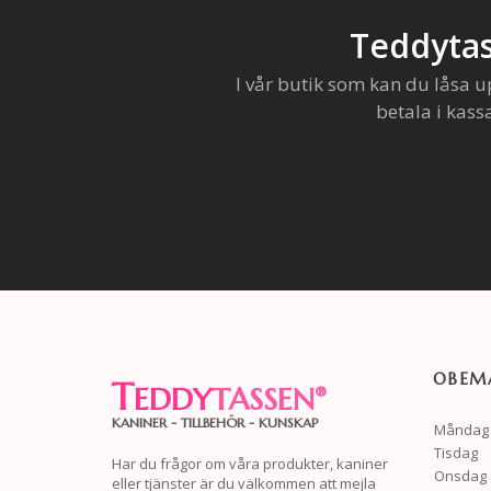
Teddytas
I vår butik som kan du låsa u
betala i kass
OBEMA
T
EDDY
TASSEN
®
KANINER - TILLBEHÖR - KUNSKAP
Måndag
Tisdag
Har du frågor om våra produkter, kaniner
Onsdag
eller tjänster är du välkommen att mejla