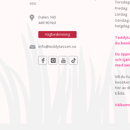
Torsdag
oss.
Fredag
Lördag
Dalen 160
Söndag 
449 90 Nol
helgdag
Vägbeskrivning
Teddyta
du besö
info@teddytassen.se
Du öppna
och själ
med swis
Vill du 
besöker 
hör av d
båda.
Välkomn