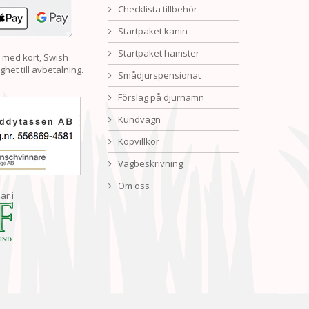
Checklista tillbehör
Startpaket kanin
Startpaket hamster
 med kort, Swish
ghet till avbetalning.
Smådjurspensionat
Förslag på djurnamn
Kundvagn
Köpvillkor
Vägbeskrivning
Om oss
ar i