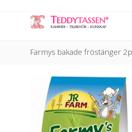
T
EDDY
TASSEN
®
KANINER - TILLBEHÖR - KUNSKAP
Farmys bakade fröstänger 2p