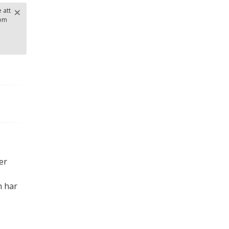
×
 att
 om
Stäng
.
er
h har