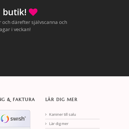
 butik!
r och därefter självscanna och
agar i veckan!
NG & FAKTURA
LÄR DIG MER
Kaniner till salu
Lär dig mer