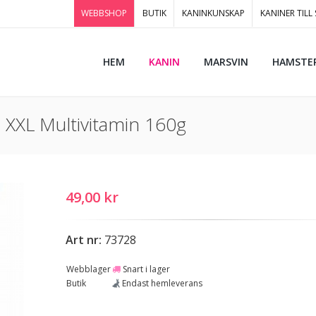
WEBBSHOP
BUTIK
KANINKUNSKAP
KANINER TILL
HEM
KANIN
MARSVIN
HAMSTE
 XXL Multivitamin 160g
49,00 kr
Art nr:
73728
Webblager
Snart i lager
Butik
Endast hemleverans