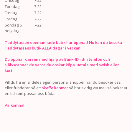
Onsdag
7-22
Torsdag
7-22
Fredag
7-22
Lördag
7-22
Söndag &
7-22
helgdag
Teddytassen obemannade butik har öppnat! Nu kan du besöka
Teddytassens butik ALLA dagar i veckan!
Du öppnar dörren med hjälp av Bank-ID i din telefon och
självscannar de varor du önskar köpa. Betala med swish eller
kort.
Vill du ha en alldeles egen personal shopper när du besöker oss
eller funderar på att
skaffa kaniner
så hör av dig via mejl så bokar vi
en tid som passar oss båda.
Välkomna!