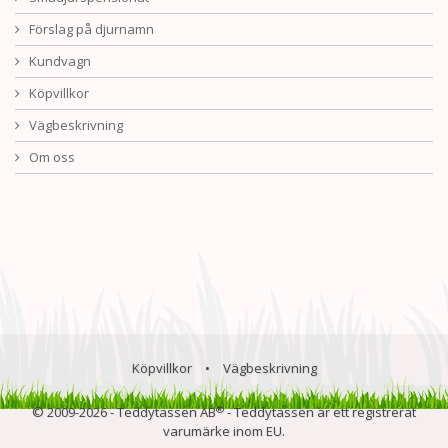
Förslag på djurnamn
Kundvagn
Köpvillkor
Vägbeskrivning
Om oss
Köpvillkor
•
Vägbeskrivning
®
© 2009-2026 - Teddytassen AB
- Teddytassen är ett registrerat
varumärke inom EU.