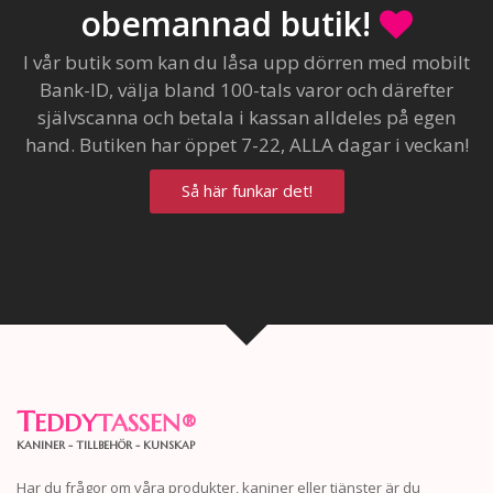
obemannad butik!
I vår butik som kan du låsa upp dörren med mobilt
Bank-ID, välja bland 100-tals varor och därefter
självscanna och betala i kassan alldeles på egen
hand. Butiken har öppet 7-22, ALLA dagar i veckan!
Så här funkar det!
T
EDDY
TASSEN
®
KANINER - TILLBEHÖR - KUNSKAP
Har du frågor om våra produkter, kaniner eller tjänster är du