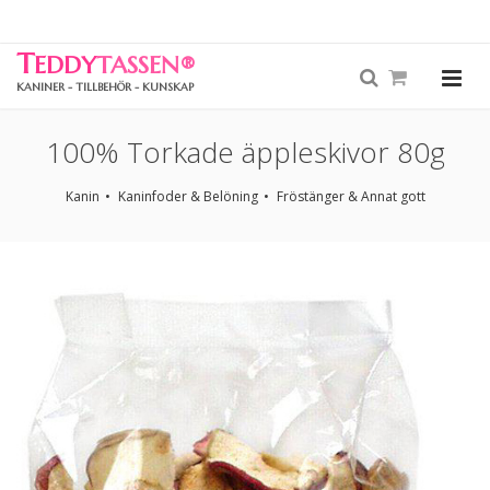
T
EDDY
TASSEN
®
KANINER - TILLBEHÖR - KUNSKAP
100% Torkade äppleskivor 80g
Kanin
Kaninfoder & Belöning
Fröstänger & Annat gott