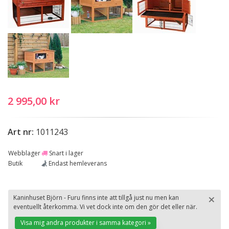
2 995,00 kr
Art nr:
1011243
Webblager
Snart i lager
Butik
Endast hemleverans
×
Kaninhuset Björn - Furu finns inte att tillgå just nu men kan
eventuellt återkomma. Vi vet dock inte om den gör det eller när.
St
Visa mig andra produkter i samma kategori »