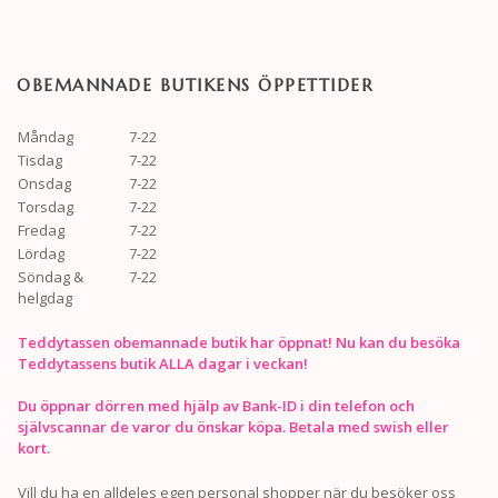
OBEMANNADE BUTIKENS ÖPPETTIDER
Måndag
7-22
Tisdag
7-22
Onsdag
7-22
Torsdag
7-22
Fredag
7-22
Lördag
7-22
Söndag &
7-22
helgdag
Teddytassen obemannade butik har öppnat! Nu kan du besöka
Teddytassens butik ALLA dagar i veckan!
Du öppnar dörren med hjälp av Bank-ID i din telefon och
självscannar de varor du önskar köpa. Betala med swish eller
kort.
Vill du ha en alldeles egen personal shopper när du besöker oss