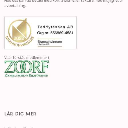
Hos oss kan du betala med kort, Swish eller faktura med möjlighet till
avbetalning.
Vi är förstås medlemmar i
LÄR DIG MER