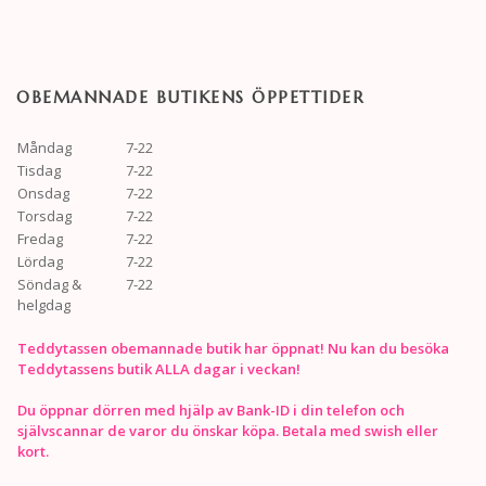
OBEMANNADE BUTIKENS ÖPPETTIDER
Måndag
7-22
Tisdag
7-22
Onsdag
7-22
Torsdag
7-22
Fredag
7-22
Lördag
7-22
Söndag &
7-22
helgdag
Teddytassen obemannade butik har öppnat! Nu kan du besöka
Teddytassens butik ALLA dagar i veckan!
Du öppnar dörren med hjälp av Bank-ID i din telefon och
självscannar de varor du önskar köpa. Betala med swish eller
kort.