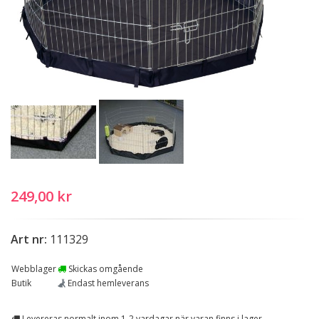
249,00 kr
Art nr:
111329
Webblager
Skickas omgående
Butik
Endast hemleverans
Levereras normalt inom 1-2 vardagar när varan finns i lager.