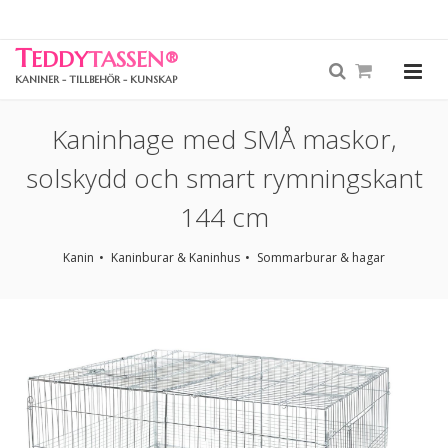
T
EDDY
TASSEN
®
KANINER - TILLBEHÖR - KUNSKAP
Kaninhage med SMÅ maskor,
solskydd och smart rymningskant
144 cm
Kanin
Kaninburar & Kaninhus
Sommarburar & hagar