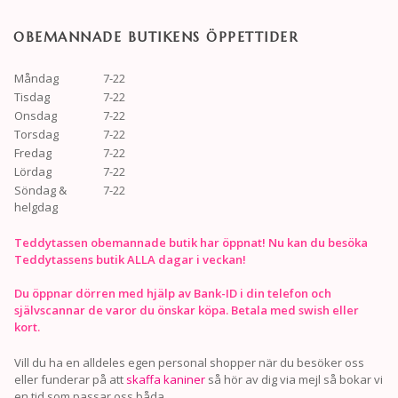
OBEMANNADE BUTIKENS ÖPPETTIDER
Måndag
7-22
Tisdag
7-22
Onsdag
7-22
Torsdag
7-22
Fredag
7-22
Lördag
7-22
Söndag &
7-22
helgdag
Teddytassen obemannade butik har öppnat! Nu kan du besöka
Teddytassens butik ALLA dagar i veckan!
Du öppnar dörren med hjälp av Bank-ID i din telefon och
självscannar de varor du önskar köpa. Betala med swish eller
kort.
Vill du ha en alldeles egen personal shopper när du besöker oss
eller funderar på att
skaffa kaniner
så hör av dig via mejl så bokar vi
en tid som passar oss båda.