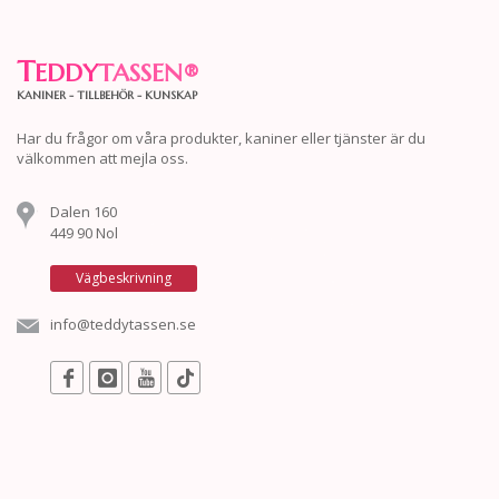
T
EDDY
TASSEN
®
KANINER - TILLBEHÖR - KUNSKAP
Har du frågor om våra produkter, kaniner eller tjänster är du
välkommen att mejla oss.
Dalen 160
449 90 Nol
Vägbeskrivning
info@teddytassen.se