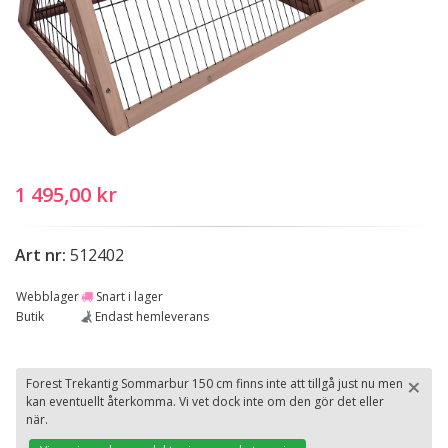
1 495,00 kr
Art nr:
512402
Webblager
Snart i lager
Butik
Endast hemleverans
×
Forest Trekantig Sommarbur 150 cm finns inte att tillgå just nu men
kan eventuellt återkomma. Vi vet dock inte om den gör det eller
St
när.