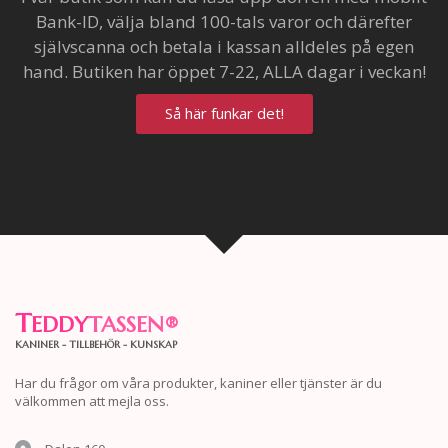
Bank-ID, välja bland 100-tals varor och därefter
självscanna och betala i kassan alldeles på egen
hand. Butiken har öppet 7-22, ALLA dagar i veckan!
Så här funkar det!
T
EDDY
TASSEN
®
KANINER - TILLBEHÖR - KUNSKAP
Har du frågor om våra produkter, kaniner eller tjänster är du
välkommen att mejla oss.