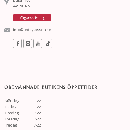
Dalen 160
449 90 Nol
Vägbeskrivning
info@teddytassen.se
OBEMANNADE BUTIKENS ÖPPETTIDER
Måndag
7-22
Tisdag
7-22
Onsdag
7-22
Torsdag
7-22
Fredag
7-22