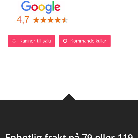
Kaniner till salu
Kommande kullar
Enhetlig frakt på 79 eller 119