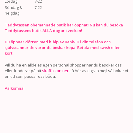
Lördag
7-22
Söndag &
7-22
helgdag
Teddytassen obemannade butik har öppnat! Nu kan du besöka
Teddytassens butik ALLA dagar i veckan!
Du öppnar dörren med hjälp av Bank-ID i din telefon och
självscannar de varor du önskar köpa. Betala med swish eller
kort.
Vill du ha en alldeles egen personal shopper när du besöker oss
eller funderar på att
skaffa kaniner
så hör av dig via mejl så bokar vi
en tid som passar oss båda.
Välkomna!