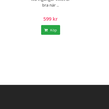
bra när ...
599 kr
Köp