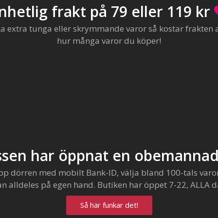
nhetlig frakt på 79 eller 119 kr
extra tunga eller skrymmande varor så kostar frakten al
hur många varor du köper!
sen har öppnat en obemannad
pp dörren med mobilt Bank-ID, välja bland 100-tals varo
an alldeles på egen hand. Butiken har öppet 7-22, ALLA d
Så här funkar det!