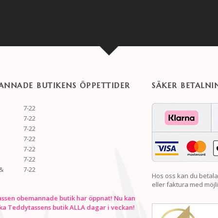
NNADE BUTIKENS ÖPPETTIDER
SÄKER BETALNI
7-22
7-22
7-22
7-22
7-22
7-22
&
7-22
Hos oss kan du betala
eller faktura med möjli
ssen obemannade butik har öppnat! Nu kan
ka Teddytassens butik ALLA dagar i veckan!