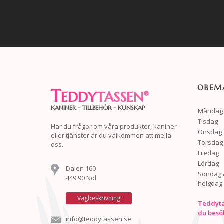
OBEMA
T
EDDY
TASSEN
®
KANINER - TILLBEHÖR - KUNSKAP
Måndag
Tisdag
Har du frågor om våra produkter, kaniner
Onsdag
eller tjänster är du välkommen att mejla
Torsdag
oss.
Fredag
Lördag
Dalen 160
Söndag 
449 90 Nol
helgdag
Vägbeskrivning
Teddyta
du besö
info@teddytassen.se