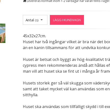
Levereras normalt inom 1-2 vardagar när varan finns i lager
Antal
LÄGG I KUNDVAGN
(
1
)
45x32x27cm.
Huset har två ingångar vilket är bra när det bor
än en kanin tillsammans för att undvika konkur
Huset är betsat och byggt av hög-kvalitativt trä
cypress men rekommenderas ändå att hållas e
man vill att huset ska se fint ut i många år fram
Husets storlek ger så väl skugga som vädersky
samt att taket mycket väl kan användas som en
sitthylla.
Huset ska användas som tillfälligt skydd i till e