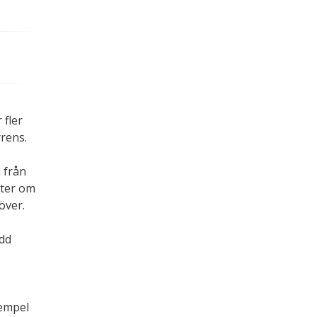
.
 fler
rens.
 från
fter om
över.
dd
xempel