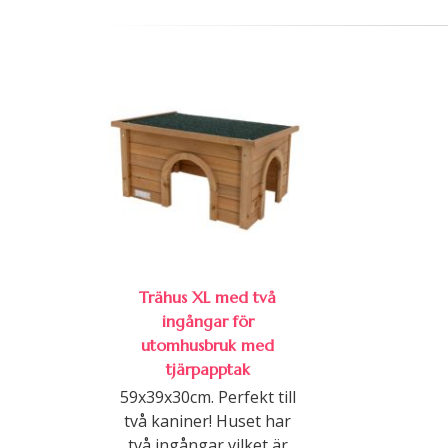
Trähus XL med två
ingångar för
utomhusbruk med
tjärpapptak
59x39x30cm. Perfekt till
två kaniner! Huset har
två ingångar vilket är