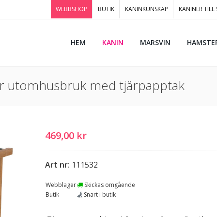
WEBBSHOP
BUTIK
KANINKUNSKAP
KANINER TILL
HEM
KANIN
MARSVIN
HAMSTE
ör utomhusbruk med tjärpapptak
469,00 kr
Art nr:
111532
Webblager
Skickas omgående
Butik
Snart i butik