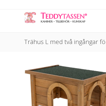
T
EDDY
TASSEN
®
KANINER - TILLBEHÖR - KUNSKAP
Trähus L med två ingångar f