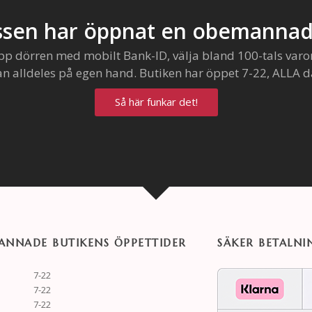
sen har öppnat en obemannad
pp dörren med mobilt Bank-ID, välja bland 100-tals varo
an alldeles på egen hand. Butiken har öppet 7-22, ALLA d
Så här funkar det!
NNADE BUTIKENS ÖPPETTIDER
SÄKER BETALNI
7-22
7-22
7-22