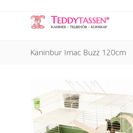
T
EDDY
TASSEN
®
KANINER - TILLBEHÖR - KUNSKAP
Kaninbur Imac Buzz 120cm