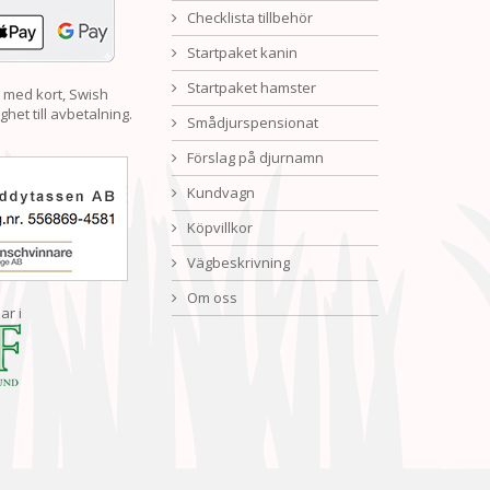
Checklista tillbehör
Startpaket kanin
Startpaket hamster
 med kort, Swish
ghet till avbetalning.
Smådjurspensionat
Förslag på djurnamn
Kundvagn
Köpvillkor
Vägbeskrivning
Om oss
ar i