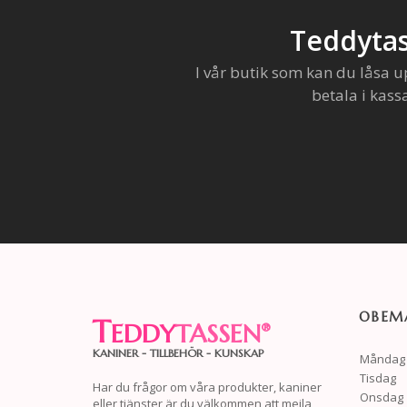
Teddytas
I vår butik som kan du låsa u
betala i kass
OBEMA
T
EDDY
TASSEN
®
KANINER - TILLBEHÖR - KUNSKAP
Måndag
Tisdag
Har du frågor om våra produkter, kaniner
Onsdag
eller tjänster är du välkommen att mejla