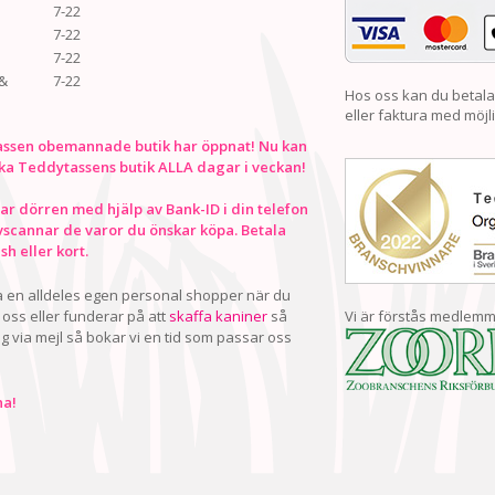
7-22
7-22
7-22
&
7-22
Hos oss kan du betala
eller faktura med möjli
ssen obemannade butik har öppnat! Nu kan
ka Teddytassens butik ALLA dagar i veckan!
r dörren med hjälp av Bank-ID i din telefon
vscannar de varor du önskar köpa. Betala
h eller kort.
ha en alldeles egen personal shopper när du
oss eller funderar på att
skaffa kaniner
så
Vi är förstås medlemm
ig via mejl så bokar vi en tid som passar oss
a!