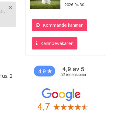
2026-04-30
×
n
är.
Stäng
Kommande kaniner
.
Kaninbevakaren
Hus, 2