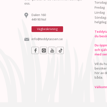
Torsdag
oss.
Fredag
Lördag
Dalen 160
Söndag 
449 90 Nol
helgdag
Vägbeskrivning
Teddyta
du besö
info@teddytassen.se
Du öppna
och själ
med swis
Vill du 
besöker 
hör av d
båda.
Välkomn