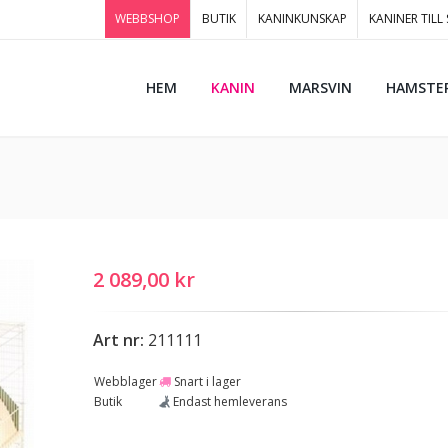
WEBBSHOP
BUTIK
KANINKUNSKAP
KANINER TILL
HEM
KANIN
MARSVIN
HAMSTE
2 089,00 kr
Art nr:
211111
Webblager
Snart i lager
Butik
Endast hemleverans