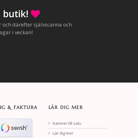
 butik!
r och därefter självscanna och
agar i veckan!
NG & FAKTURA
LÄR DIG MER
Kaniner till salu
Lär dig mer