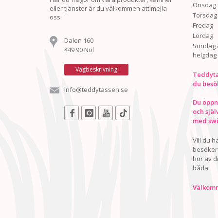
Onsdag
eller tjänster är du välkommen att mejla
Torsdag
oss.
Fredag
Lördag
Dalen 160
Söndag 
449 90 Nol
helgdag
Vägbeskrivning
Teddyta
du besö
info@teddytassen.se
Du öppna
och själ
med swis
Vill du 
besöker 
hör av d
båda.
Välkomn