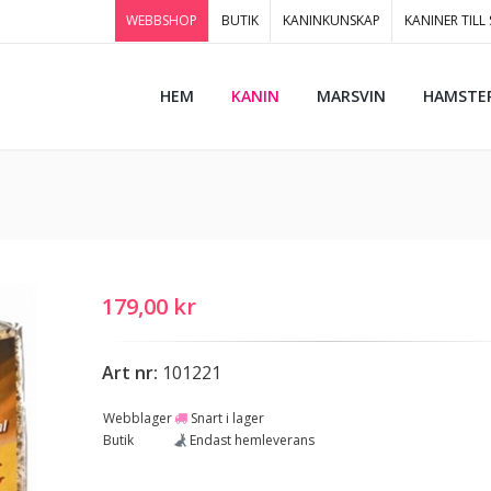
WEBBSHOP
BUTIK
KANINKUNSKAP
KANINER TILL
HEM
KANIN
MARSVIN
HAMSTE
179,00 kr
Art nr:
101221
Webblager
Snart i lager
Butik
Endast hemleverans