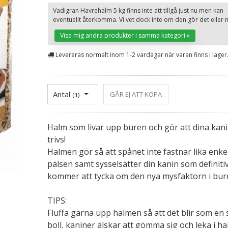
Vadigran Havrehalm 5 kg finns inte att tillgå just nu men kan
eventuellt återkomma. Vi vet dock inte om den gör det eller n
Visa mig andra produkter i samma kategori »
Levereras normalt inom 1-2 vardagar när varan finns i lager
Antal
GÅR EJ ATT KÖPA
(
1
)
Halm som livar upp buren och gör att dina kan
trivs!
Halmen gör så att spånet inte fastnar lika enkel
pälsen samt sysselsätter din kanin som definiti
kommer att tycka om den nya mysfaktorn i bur
TIPS:
Fluffa gärna upp halmen så att det blir som en 
boll, kaniner älskar att gömma sig och leka i h