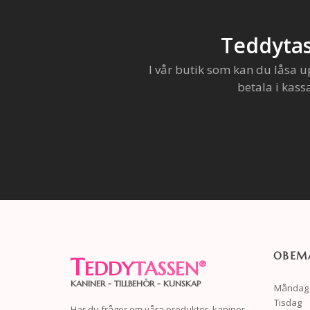
Teddytas
I vår butik som kan du låsa u
betala i kass
OBEMA
T
EDDY
TASSEN
®
KANINER - TILLBEHÖR - KUNSKAP
Måndag
Tisdag
Har du frågor om våra produkter, kaniner