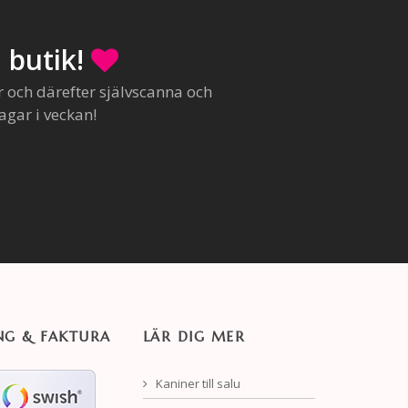
 butik!
r och därefter självscanna och
agar i veckan!
NG & FAKTURA
LÄR DIG MER
Kaniner till salu