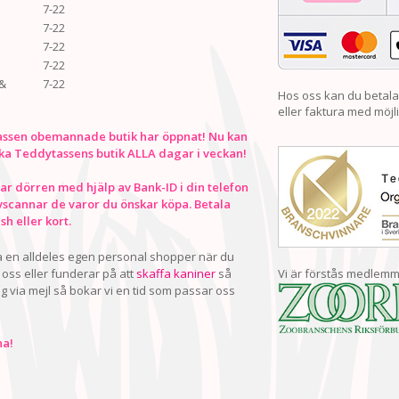
7-22
7-22
7-22
7-22
&
7-22
Hos oss kan du betala
eller faktura med möjli
ssen obemannade butik har öppnat! Nu kan
ka Teddytassens butik ALLA dagar i veckan!
r dörren med hjälp av Bank-ID i din telefon
vscannar de varor du önskar köpa. Betala
h eller kort.
ha en alldeles egen personal shopper när du
oss eller funderar på att
skaffa kaniner
så
Vi är förstås medlemm
ig via mejl så bokar vi en tid som passar oss
a!