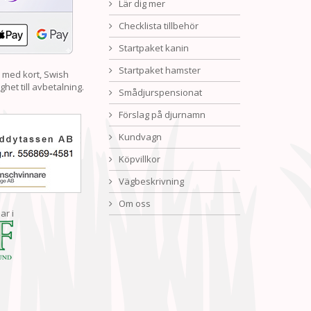
Lär dig mer
Checklista tillbehör
Startpaket kanin
Startpaket hamster
 med kort, Swish
ghet till avbetalning.
Smådjurspensionat
Förslag på djurnamn
Kundvagn
Köpvillkor
Vägbeskrivning
Om oss
ar i