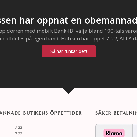
sen har öppnat en obemannad
pp dörren med mobilt Bank-ID, välja bland 100-tals varo
an alldeles på egen hand. Butiken har öppet 7-22, ALLA d
Så här funkar det!
NNADE BUTIKENS ÖPPETTIDER
SÄKER BETALNI
7-22
7-22