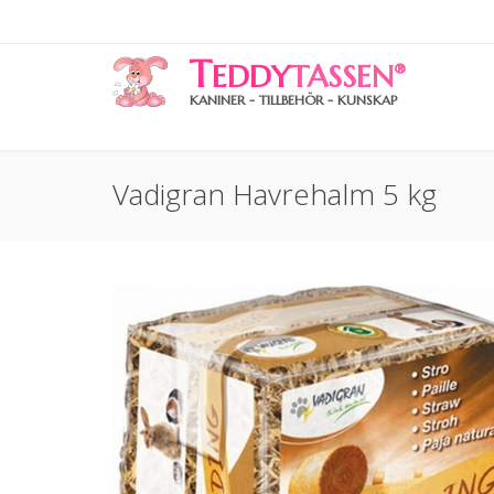
T
EDDY
TASSEN
®
KANINER - TILLBEHÖR - KUNSKAP
Vadigran Havrehalm 5 kg