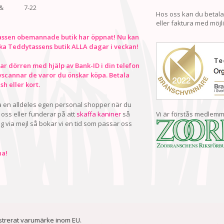
&
7-22
Hos oss kan du betala
eller faktura med möjli
ssen obemannade butik har öppnat! Nu kan
ka Teddytassens butik ALLA dagar i veckan!
r dörren med hjälp av Bank-ID i din telefon
vscannar de varor du önskar köpa. Betala
h eller kort.
ha en alldeles egen personal shopper när du
oss eller funderar på att
skaffa kaniner
så
Vi är förstås medlemm
ig via mejl så bokar vi en tid som passar oss
a!
istrerat varumärke inom EU.