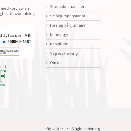
Startpaket hamster
 med kort, Swish
ghet till avbetalning.
Smådjurspensionat
Förslag på djurnamn
Kundvagn
Köpvillkor
Vägbeskrivning
Om oss
ar i
Köpvillkor
•
Vägbeskrivning