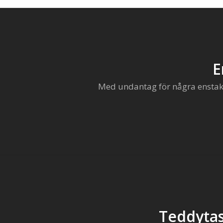
E
Med undantag för några enstaka 
Teddytas