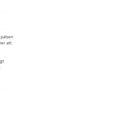
.
i pälsen
mer att
gt
.