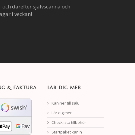
r och därefter självscanna och
agar i veckan!
NG & FAKTURA
LÄR DIG MER
Kaniner till salu
Lär dig mer
Checklista tillbehör
Startpaket kanin