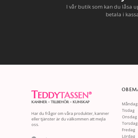
I vår butik som kan du låsa u
betala i kass
OBEMA
T
EDDY
TASSEN
®
KANINER - TILLBEHÖR - KUNSKAP
Måndag
Tisdag
Har du frågor om våra produkter, kaniner
Onsdag
eller tjänster är du välkommen att mejla
Torsdag
oss.
Fredag
Lördag