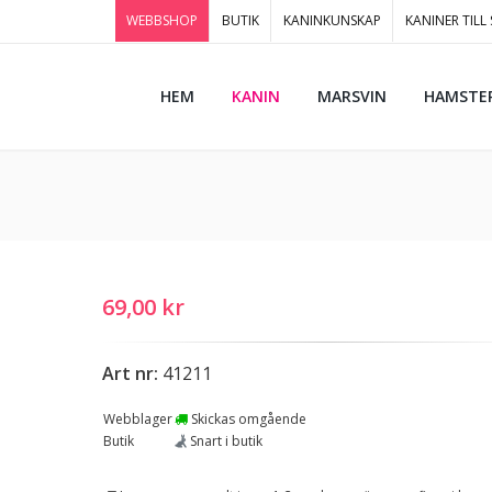
WEBBSHOP
BUTIK
KANINKUNSKAP
KANINER TILL
HEM
KANIN
MARSVIN
HAMSTE
69,00 kr
Art nr:
41211
Webblager
Skickas omgående
Butik
Snart i butik