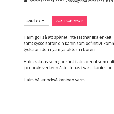
Levereras normalt inom 1-2 vardagar när varan finns i lager
Antal
LÄGG I KUNDVAGN
(
1
)
Halm gör så att spånet inte fastnar lika enkelt 
samt sysselsätter din kanin som definitivt kom
tycka om den nya mysfaktorn i buren!
Halm räknas som godkänt flätmaterial som enli
jordbruksverket måste finnas i varje kanins bur
Halm håller också kaninen varm.