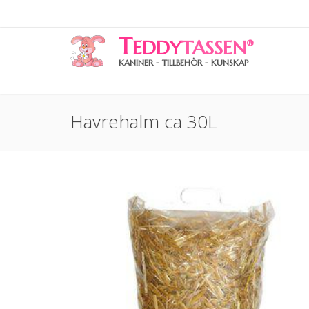
T
EDDY
TASSEN
®
KANINER - TILLBEHÖR - KUNSKAP
Havrehalm ca 30L