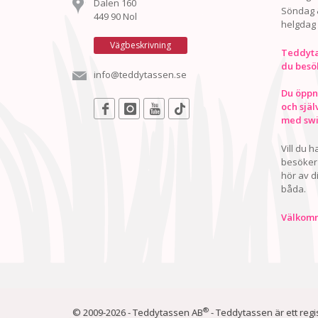
Dalen 160
Söndag 
449 90 Nol
helgdag
Vägbeskrivning
Teddyta
du besö
info@teddytassen.se
Du öppna
och själ
med swis
Vill du 
besöker 
hör av d
båda.
Välkomn
®
© 2009-2026 - Teddytassen AB
- Teddytassen är ett reg