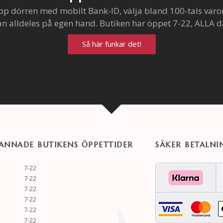
pp dörren med mobilt Bank-ID, välja bland 100-tals varo
an alldeles på egen hand. Butiken har öppet 7-22, ALLA d
Så här funkar det!
NNADE BUTIKENS ÖPPETTIDER
SÄKER BETALNI
7-22
7-22
7-22
7-22
7-22
7-22