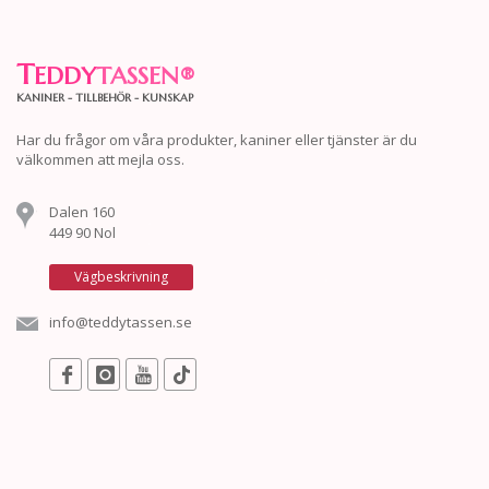
T
EDDY
TASSEN
®
KANINER - TILLBEHÖR - KUNSKAP
Har du frågor om våra produkter, kaniner eller tjänster är du
välkommen att mejla oss.
Dalen 160
449 90 Nol
Vägbeskrivning
info@teddytassen.se