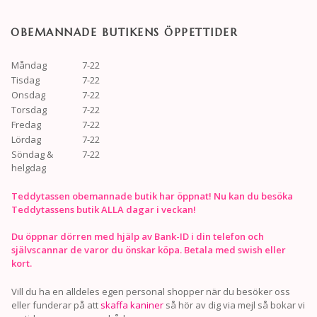
OBEMANNADE BUTIKENS ÖPPETTIDER
Måndag
7-22
Tisdag
7-22
Onsdag
7-22
Torsdag
7-22
Fredag
7-22
Lördag
7-22
Söndag &
7-22
helgdag
Teddytassen obemannade butik har öppnat! Nu kan du besöka
Teddytassens butik ALLA dagar i veckan!
Du öppnar dörren med hjälp av Bank-ID i din telefon och
självscannar de varor du önskar köpa. Betala med swish eller
kort.
Vill du ha en alldeles egen personal shopper när du besöker oss
eller funderar på att
skaffa kaniner
så hör av dig via mejl så bokar vi