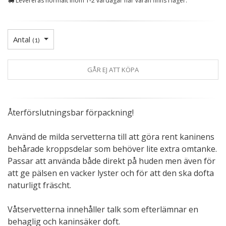
Levereras normalt inom 1-2 vardagar när varan finns i lager.
Antal
(
1
)
GÅR EJ ATT KÖPA
Återförslutningsbar förpackning!
Använd de milda servetterna till att göra rent kaninens
behårade kroppsdelar som behöver lite extra omtanke.
Passar att använda både direkt på huden men även för
att ge pälsen en vacker lyster och för att den ska dofta
naturligt fräscht.
Våtservetterna innehåller talk som efterlämnar en
behaglig och kaninsäker doft.