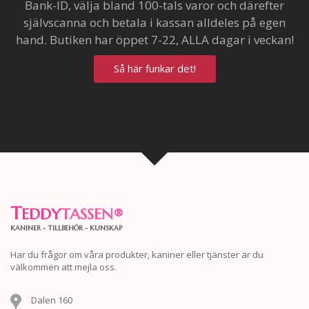
Bank-ID, välja bland 100-tals varor och därefter
självscanna och betala i kassan alldeles på egen
hand. Butiken har öppet 7-22, ALLA dagar i veckan!
Så här funkar det!
T
EDDY
TASSEN
®
KANINER - TILLBEHÖR - KUNSKAP
Har du frågor om våra produkter, kaniner eller tjänster är du
välkommen att mejla oss.
Dalen 160