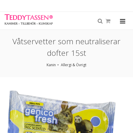
T
EDDY
TASSEN
®
KANINER - TILLBEHÖR - KUNSKAP
Våtservetter som neutraliserar
dofter 15st
Kanin
Allergi & Övrigt