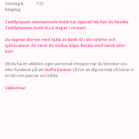
Söndag &
7-22
helgdag
Teddytassen obemannade butik har öppnat! Nu kan du besöka
Teddytassens butik ALLA dagar i veckan!
Du öppnar dörren med hjälp av Bank-ID i din telefon och
självscannar de varor du önskar köpa. Betala med swish eller
kort.
Vill du ha en alldeles egen personal shopper när du besöker oss
eller funderar på att
skaffa kaniner
så hör av dig via mejl så bokar vi
en tid som passar oss båda.
Välkomna!