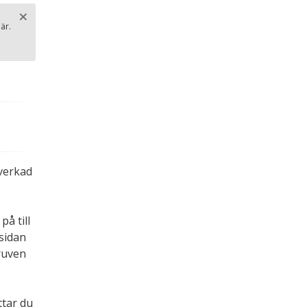
×
n
är.
Stäng
.
verkad
på till
sidan
ruven
ttar du