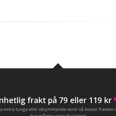
nhetlig frakt på 79 eller 119 kr
extra tunga eller skrymmande varor så kostar frakten al
hur många varor du köper!