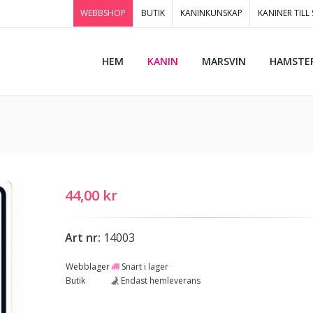
WEBBSHOP
BUTIK
KANINKUNSKAP
KANINER TILL
HEM
KANIN
MARSVIN
HAMSTE
44,00 kr
Art nr:
14003
Webblager
Snart i lager
Butik
Endast hemleverans