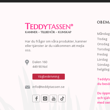
OBEMA
T
EDDY
TASSEN
®
KANINER - TILLBEHÖR - KUNSKAP
Måndag
Tisdag
Har du frågor om våra produkter, kaniner
Onsdag
eller tjänster är du välkommen att mejla
Torsdag
oss.
Fredag
Lördag
Dalen 160
Söndag 
449 90 Nol
helgdag
Vägbeskrivning
Teddyta
du besö
info@teddytassen.se
Du öppna
och själ
med swis