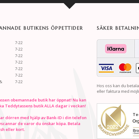
NNADE BUTIKENS ÖPPETTIDER
SÄKER BETALNI
7-22
7-22
7-22
7-22
7-22
7-22
&
7-22
Hos oss kan du betala
eller faktura med möjli
ssen obemannade butik har öppnat! Nu kan
ka Teddytassens butik ALLA dagar i veckan!
r dörren med hjälp av Bank-ID i din telefon
vscannar de varor du önskar köpa. Betala
h eller kort.