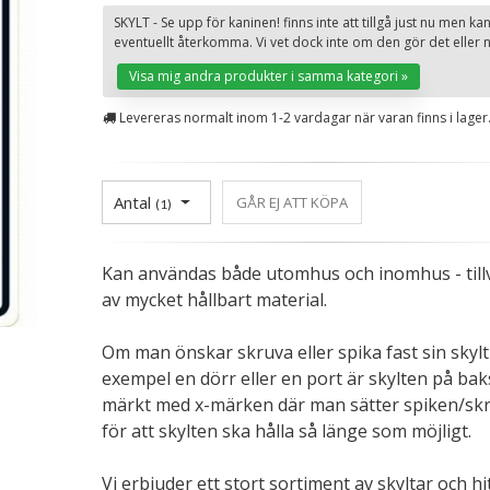
SKYLT - Se upp för kaninen! finns inte att tillgå just nu men ka
eventuellt återkomma. Vi vet dock inte om den gör det eller n
Visa mig andra produkter i samma kategori »
Levereras normalt inom 1-2 vardagar när varan finns i lager
Antal
GÅR EJ ATT KÖPA
(
1
)
Kan användas både utomhus och inomhus - till
av mycket hållbart material.
Om man önskar skruva eller spika fast sin skylt 
exempel en dörr eller en port är skylten på bak
märkt med x-märken där man sätter spiken/sk
för att skylten ska hålla så länge som möjligt.
Vi erbjuder ett stort sortiment av skyltar och hi