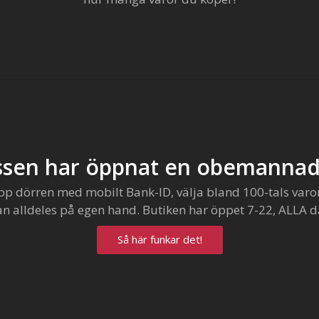
sen har öppnat en obemannad
pp dörren med mobilt Bank-ID, välja bland 100-tals varo
an alldeles på egen hand. Butiken har öppet 7-22, ALLA d
Så här funkar det!