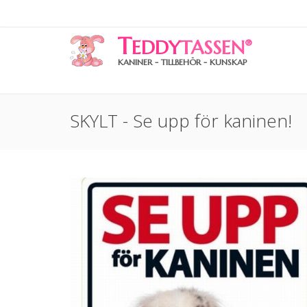
T
EDDY
TASSEN
®
KANINER - TILLBEHÖR - KUNSKAP
SKYLT - Se upp för kaninen!