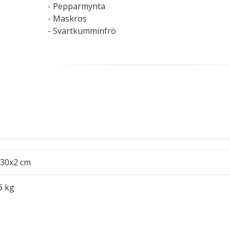
- Pepparmynta
- Maskros
- Svartkumminfrö
30x2 cm
6 kg