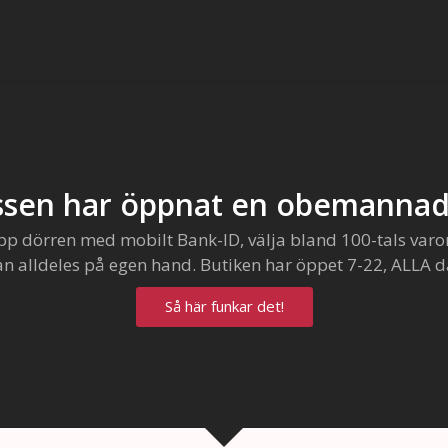
sen har öppnat en obemannad
pp dörren med mobilt Bank-ID, välja bland 100-tals varo
an alldeles på egen hand. Butiken har öppet 7-22, ALLA d
Så här funkar det!