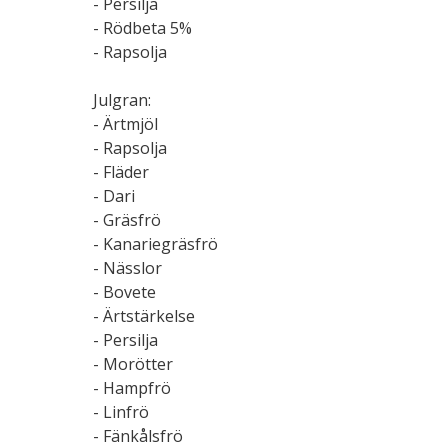
- Persilja
- Rödbeta 5%
- Rapsolja
Julgran:
- Ärtmjöl
- Rapsolja
- Fläder
- Dari
- Gräsfrö
- Kanariegräsfrö
- Nässlor
- Bovete
- Ärtstärkelse
- Persilja
- Morötter
- Hampfrö
- Linfrö
- Fänkålsfrö