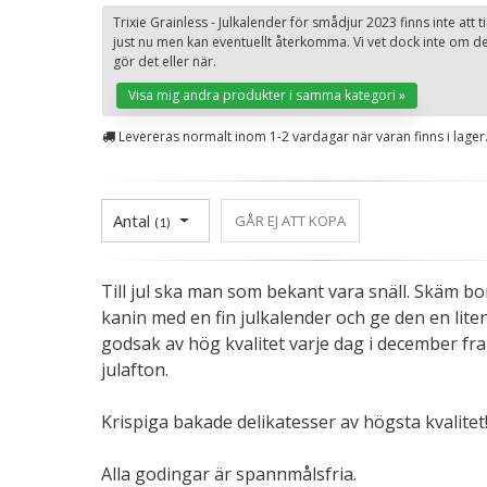
Trixie Grainless - Julkalender för smådjur 2023 finns inte att ti
just nu men kan eventuellt återkomma. Vi vet dock inte om d
gör det eller när.
Visa mig andra produkter i samma kategori »
Levereras normalt inom 1-2 vardagar när varan finns i lager
Antal
GÅR EJ ATT KÖPA
(
1
)
Till jul ska man som bekant vara snäll. Skäm bo
kanin med en fin julkalender och ge den en liten
godsak av hög kvalitet varje dag i december fram
julafton.
Krispiga bakade delikatesser av högsta kvalitet
Alla godingar är spannmålsfria.