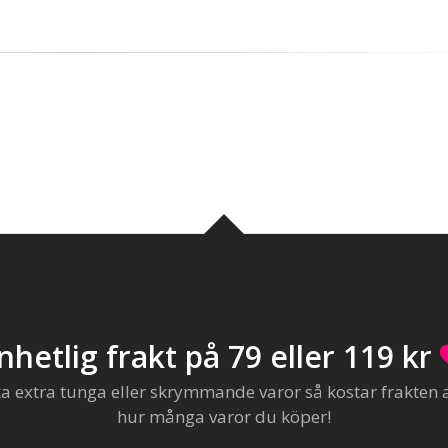
nhetlig frakt på 79 eller 119 kr
extra tunga eller skrymmande varor så kostar frakten al
hur många varor du köper!