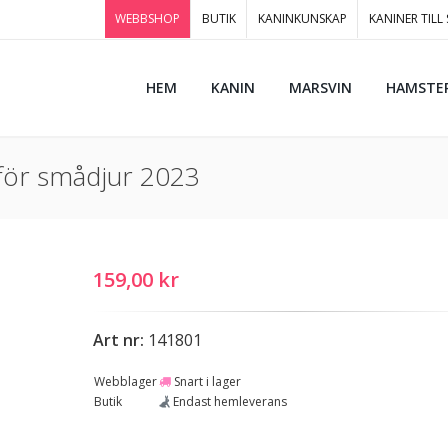
WEBBSHOP
BUTIK
KANINKUNSKAP
KANINER TILL
HEM
KANIN
MARSVIN
HAMSTE
r för smådjur 2023
159,00 kr
Art nr:
141801
Webblager
Snart i lager
Butik
Endast hemleverans