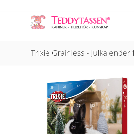
T
EDDY
TASSEN
®
KANINER - TILLBEHÖR - KUNSKAP
Trixie Grainless - Julkalende