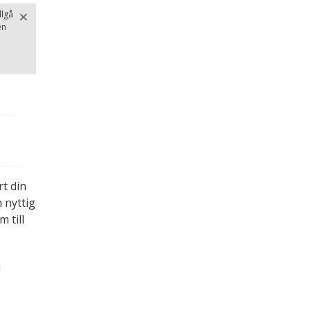
×
llgå
en
Stäng
.
rt din
 nyttig
 till
!