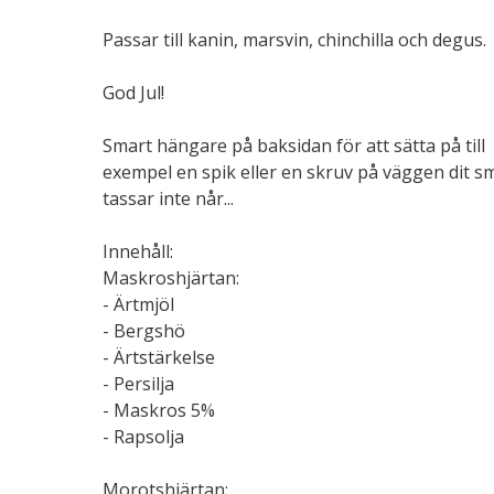
Passar till kanin, marsvin, chinchilla och degus.
God Jul!
Smart hängare på baksidan för att sätta på till
exempel en spik eller en skruv på väggen dit s
tassar inte når...
Innehåll:
Maskroshjärtan:
- Ärtmjöl
- Bergshö
- Ärtstärkelse
- Persilja
- Maskros 5%
- Rapsolja
Morotshjärtan: