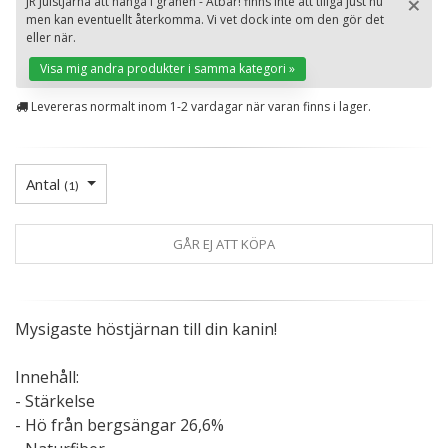
×
JR Julstjärna att hänga i granen - Ätbar! finns inte att tillgå just nu
men kan eventuellt återkomma. Vi vet dock inte om den gör det
St
eller när.
Visa mig andra produkter i samma kategori »
Levereras normalt inom 1-2 vardagar när varan finns i lager.
Antal
(
1
)
GÅR EJ ATT KÖPA
Mysigaste höstjärnan till din kanin!
Innehåll:
- Stärkelse
- Hö från bergsängar 26,6%