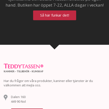
hand. Butiken har öppet 7-22, ALLA dagar i veckan!
Så här funkar det!
T
EDDY
TASSEN
®
KANINER - TILLBEHÖR - KUNSKAP
Har du frågor om våra produkter, kaniner eller tjänster är du
välkommen att mejla oss.
Dalen 160
449 90 Nol