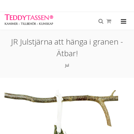
T
EDDY
TASSEN
®
KANINER - TILLBEHÖR - KUNSKAP
JR Julstjärna att hänga i granen -
Ätbar!
Jul