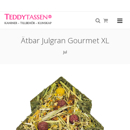
T
EDDY
TASSEN
®
KANINER - TILLBEHÖR - KUNSKAP
Ätbar Julgran Gourmet XL
Jul