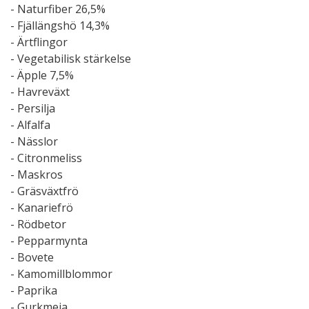
- Naturfiber 26,5%
- Fjällängshö 14,3%
- Ärtflingor
- Vegetabilisk stärkelse
- Äpple 7,5%
- Havreväxt
- Persilja
- Alfalfa
- Nässlor
- Citronmeliss
- Maskros
- Gräsväxtfrö
- Kanariefrö
- Rödbetor
- Pepparmynta
- Bovete
- Kamomillblommor
- Paprika
- Gurkmeja