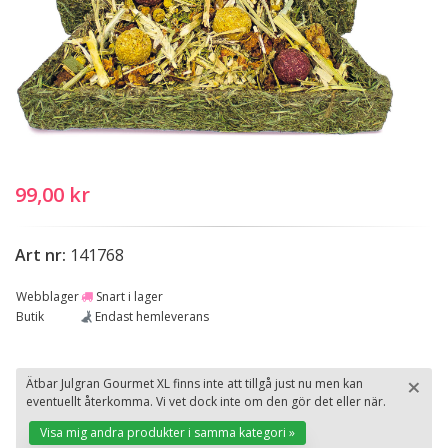
99,00 kr
Art nr:
141768
Webblager
Snart i lager
Butik
Endast hemleverans
×
Ätbar Julgran Gourmet XL finns inte att tillgå just nu men kan
eventuellt återkomma. Vi vet dock inte om den gör det eller när.
St
Visa mig andra produkter i samma kategori »