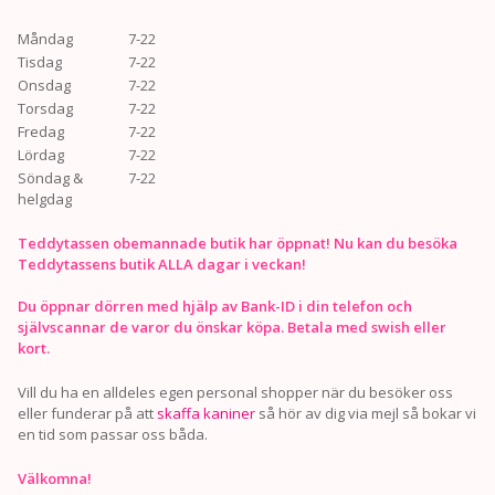
Måndag
7-22
Tisdag
7-22
Onsdag
7-22
Torsdag
7-22
Fredag
7-22
Lördag
7-22
Söndag &
7-22
helgdag
Teddytassen obemannade butik har öppnat! Nu kan du besöka
Teddytassens butik ALLA dagar i veckan!
Du öppnar dörren med hjälp av Bank-ID i din telefon och
självscannar de varor du önskar köpa. Betala med swish eller
kort.
Vill du ha en alldeles egen personal shopper när du besöker oss
eller funderar på att
skaffa kaniner
så hör av dig via mejl så bokar vi
en tid som passar oss båda.
Välkomna!