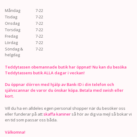
Måndag
7-22
Tisdag
7-22
Onsdag
7-22
Torsdag
7-22
Fredag
7-22
Lördag
7-22
Söndag &
7-22
helgdag
Teddytassen obemannade butik har öppnat! Nu kan du besöka
Teddytassens butik ALLA dagar i veckan!
Du öppnar dörren med hjälp av Bank-ID i din telefon och
självscannar de varor du önskar köpa. Betala med swish eller
kort.
Vill du ha en alldeles egen personal shopper när du besöker oss
eller funderar på att
skaffa kaniner
så hör av dig via mejl så bokar vi
en tid som passar oss båda.
Välkomna!