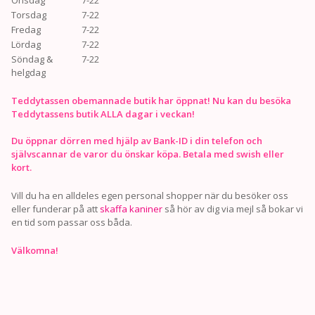
Onsdag
7-22
Torsdag
7-22
Fredag
7-22
Lördag
7-22
Söndag &
7-22
helgdag
Teddytassen obemannade butik har öppnat! Nu kan du besöka
Teddytassens butik ALLA dagar i veckan!
Du öppnar dörren med hjälp av Bank-ID i din telefon och
självscannar de varor du önskar köpa. Betala med swish eller
kort.
Vill du ha en alldeles egen personal shopper när du besöker oss
eller funderar på att
skaffa kaniner
så hör av dig via mejl så bokar vi
en tid som passar oss båda.
Välkomna!