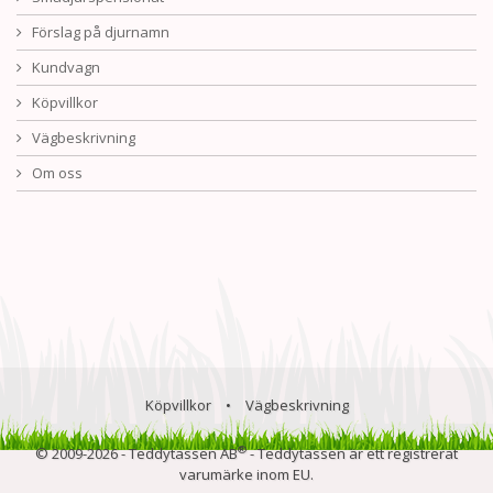
Förslag på djurnamn
Kundvagn
Köpvillkor
Vägbeskrivning
Om oss
Köpvillkor
•
Vägbeskrivning
®
© 2009-2026 - Teddytassen AB
- Teddytassen är ett registrerat
varumärke inom EU.