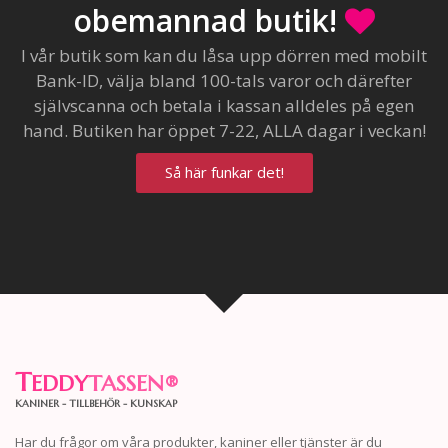
obemannad butik!
I vår butik som kan du låsa upp dörren med mobilt
Bank-ID, välja bland 100-tals varor och därefter
självscanna och betala i kassan alldeles på egen
hand. Butiken har öppet 7-22, ALLA dagar i veckan!
Så här funkar det!
T
EDDY
TASSEN
®
KANINER - TILLBEHÖR - KUNSKAP
Har du frågor om våra produkter, kaniner eller tjänster är du