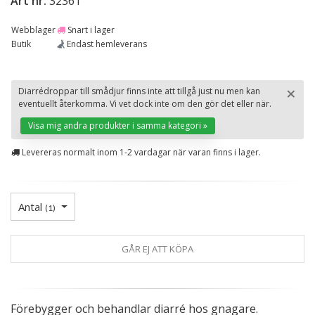
Art nr:
32361
Webblager
Snart i lager
Butik
Endast hemleverans
×
Diarrédroppar till smådjur finns inte att tillgå just nu men kan
eventuellt återkomma. Vi vet dock inte om den gör det eller när.
St
Visa mig andra produkter i samma kategori »
Levereras normalt inom 1-2 vardagar när varan finns i lager.
Antal
(
1
)
GÅR EJ ATT KÖPA
Förebygger och behandlar diarré hos gnagare.