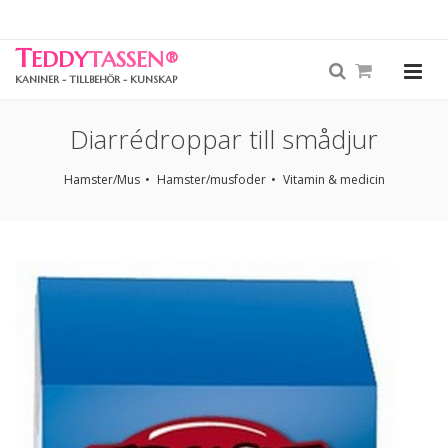
T
EDDY
TASSEN
®
KANINER - TILLBEHÖR - KUNSKAP
Diarrédroppar till smådjur
Hamster/Mus
Hamster/musfoder
Vitamin & medicin