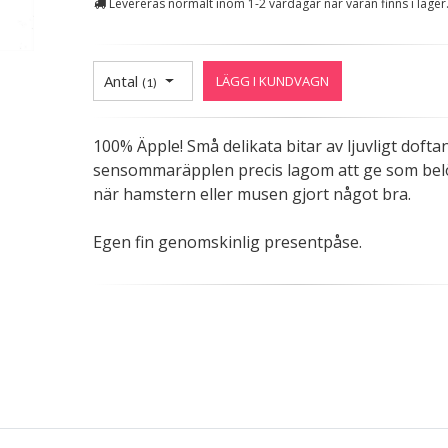
Levereras normalt inom 1-2 vardagar när varan finns i lager
Antal
LÄGG I KUNDVAGN
(
1
)
100% Äpple! Små delikata bitar av ljuvligt dofta
sensommaräpplen precis lagom att ge som bel
när hamstern eller musen gjort något bra.
Egen fin genomskinlig presentpåse.