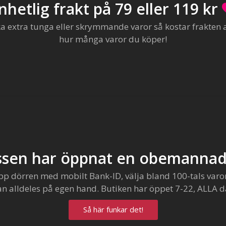
nhetlig frakt på 79 eller 119 kr
extra tunga eller skrymmande varor så kostar frakten al
hur många varor du köper!
sen har öppnat en obemannad
pp dörren med mobilt Bank-ID, välja bland 100-tals varo
an alldeles på egen hand. Butiken har öppet 7-22, ALLA d
Så här funkar det!