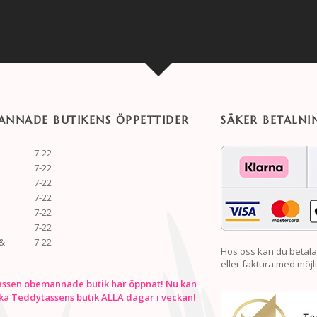
NNADE BUTIKENS ÖPPETTIDER
SÄKER BETALNI
7-22
7-22
7-22
7-22
7-22
7-22
&
7-22
Hos oss kan du betala
eller faktura med möjli
ssen obemannade butik har öppnat! Nu kan
ka Teddytassens butik ALLA dagar i veckan!