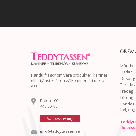
OBEMA
T
EDDY
TASSEN
®
KANINER - TILLBEHÖR - KUNSKAP
Måndag
Tisdag
Har du frågor om våra produkter, kaniner
Onsdag
eller tjänster är du välkommen att mejla
Torsdag
oss.
Fredag
Lördag
Dalen 160
Söndag 
449 90 Nol
helgdag
Vägbeskrivning
Teddyta
du besö
info@teddytassen.se