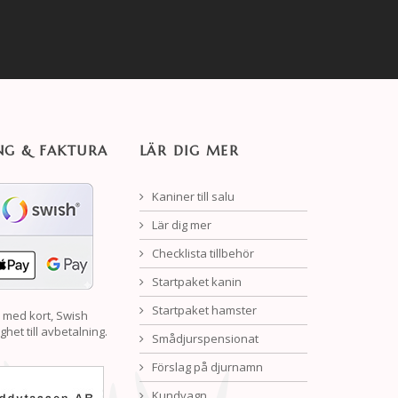
NG & FAKTURA
LÄR DIG MER
Kaniner till salu
Lär dig mer
Checklista tillbehör
Startpaket kanin
Startpaket hamster
 med kort, Swish
ghet till avbetalning.
Smådjurspensionat
Förslag på djurnamn
Kundvagn