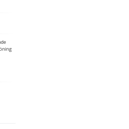
.
nde
öning