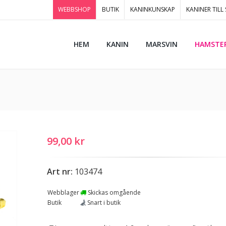
WEBBSHOP
BUTIK
KANINKUNSKAP
KANINER TILL
HEM
KANIN
MARSVIN
HAMSTE
99,00 kr
Art nr:
103474
Webblager
Skickas omgående
Butik
Snart i butik