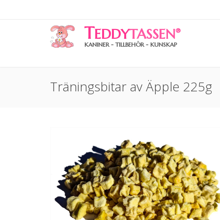
T
EDDY
TASSEN
®
KANINER - TILLBEHÖR - KUNSKAP
Träningsbitar av Äpple 225g