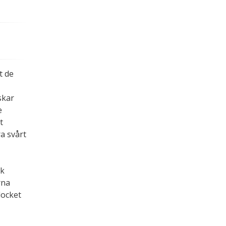
.
t de
skar
e
t
a svårt
rk
rna
locket