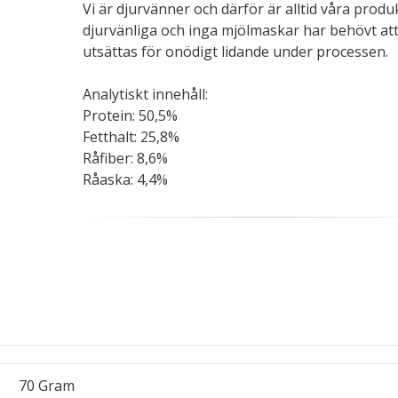
Vi är djurvänner och därför är alltid våra produ
djurvänliga och inga mjölmaskar har behövt at
utsättas för onödigt lidande under processen.
Analytiskt innehåll:
Protein: 50,5%
Fetthalt: 25,8%
Råfiber: 8,6%
Råaska: 4,4%
70 Gram