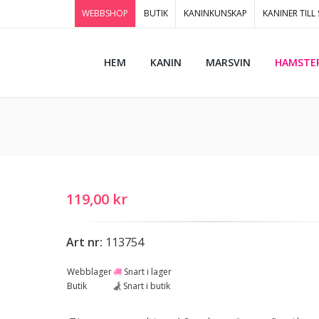
WEBBSHOP
BUTIK
KANINKUNSKAP
KANINER TILL
HEM
KANIN
MARSVIN
HAMSTE
119,00 kr
Art nr:
113754
Webblager
Snart i lager
Butik
Snart i butik