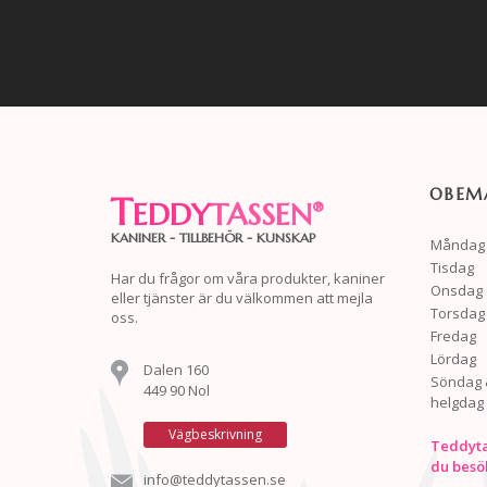
OBEMA
T
EDDY
TASSEN
®
KANINER - TILLBEHÖR - KUNSKAP
Måndag
Tisdag
Har du frågor om våra produkter, kaniner
Onsdag
eller tjänster är du välkommen att mejla
Torsdag
oss.
Fredag
Lördag
Dalen 160
Söndag 
449 90 Nol
helgdag
Vägbeskrivning
Teddyta
du besö
info@teddytassen.se