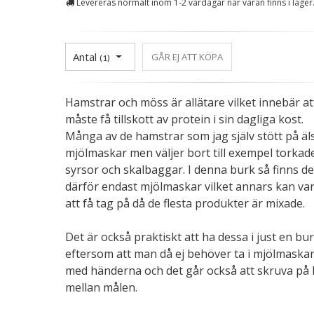
Levereras normalt inom 1-2 vardagar när varan finns i lager
Antal
GÅR EJ ATT KÖPA
(
1
)
Hamstrar och möss är allätare vilket innebär at
måste få tillskott av protein i sin dagliga kost.
Många av de hamstrar som jag själv stött på äl
mjölmaskar men väljer bort till exempel torkad
syrsor och skalbaggar. I denna burk så finns de
därför endast mjölmaskar vilket annars kan var
att få tag på då de flesta produkter är mixade.
Det är också praktiskt att ha dessa i just en bu
eftersom att man då ej behöver ta i mjölmaska
med händerna och det går också att skruva på 
mellan målen.