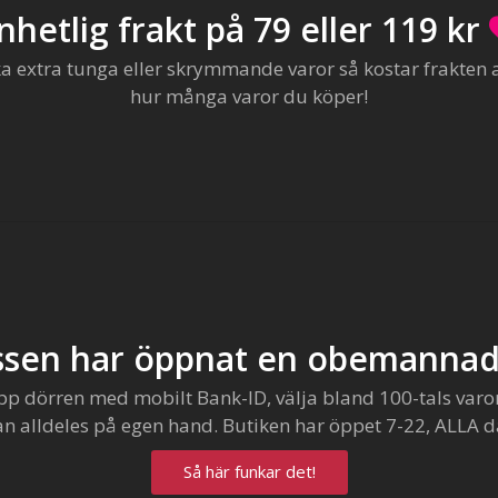
nhetlig frakt på 79 eller 119 kr
extra tunga eller skrymmande varor så kostar frakten al
hur många varor du köper!
sen har öppnat en obemannad
pp dörren med mobilt Bank-ID, välja bland 100-tals varo
an alldeles på egen hand. Butiken har öppet 7-22, ALLA d
Så här funkar det!