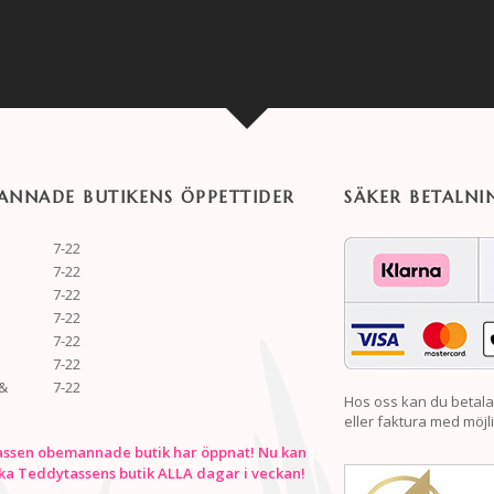
NNADE BUTIKENS ÖPPETTIDER
SÄKER BETALNI
7-22
7-22
7-22
7-22
7-22
7-22
&
7-22
Hos oss kan du betala
eller faktura med möjli
ssen obemannade butik har öppnat! Nu kan
ka Teddytassens butik ALLA dagar i veckan!