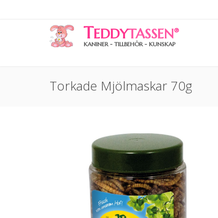
T
EDDY
TASSEN
®
KANINER - TILLBEHÖR - KUNSKAP
Torkade Mjölmaskar 70g