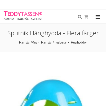
T
EDDY
TASSEN
®
KANINER - TILLBEHÖR - KUNSKAP
Sputnik Hänghydda - Flera färger
Hamster/Mus
Hamster/musburar
Hus/hyddor