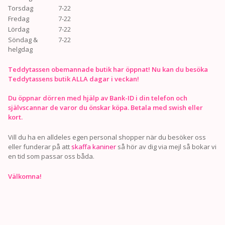
Torsdag
7-22
Fredag
7-22
Lördag
7-22
Söndag &
7-22
helgdag
Teddytassen obemannade butik har öppnat! Nu kan du besöka
Teddytassens butik ALLA dagar i veckan!
Du öppnar dörren med hjälp av Bank-ID i din telefon och
självscannar de varor du önskar köpa. Betala med swish eller
kort.
Vill du ha en alldeles egen personal shopper när du besöker oss
eller funderar på att
skaffa kaniner
så hör av dig via mejl så bokar vi
en tid som passar oss båda.
Välkomna!