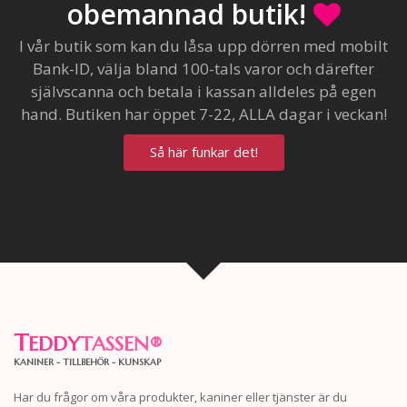
obemannad butik!
I vår butik som kan du låsa upp dörren med mobilt
Bank-ID, välja bland 100-tals varor och därefter
självscanna och betala i kassan alldeles på egen
hand. Butiken har öppet 7-22, ALLA dagar i veckan!
Så här funkar det!
T
EDDY
TASSEN
®
KANINER - TILLBEHÖR - KUNSKAP
Har du frågor om våra produkter, kaniner eller tjänster är du