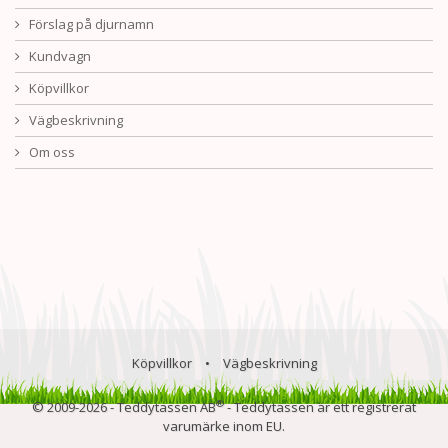
Förslag på djurnamn
Kundvagn
Köpvillkor
Vägbeskrivning
Om oss
Köpvillkor
•
Vägbeskrivning
®
© 2009-2026 - Teddytassen AB
- Teddytassen är ett registrerat
varumärke inom EU.