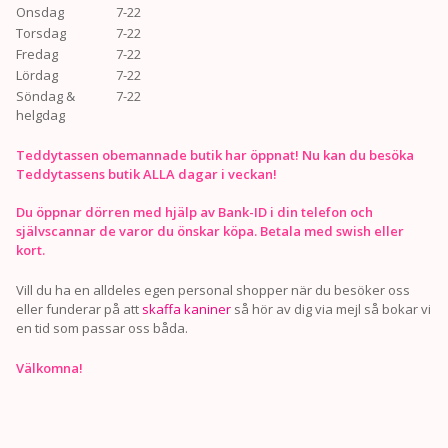
Onsdag
7-22
Torsdag
7-22
Fredag
7-22
Lördag
7-22
Söndag &
7-22
helgdag
Teddytassen obemannade butik har öppnat! Nu kan du besöka
Teddytassens butik ALLA dagar i veckan!
Du öppnar dörren med hjälp av Bank-ID i din telefon och
självscannar de varor du önskar köpa. Betala med swish eller
kort.
Vill du ha en alldeles egen personal shopper när du besöker oss
eller funderar på att
skaffa kaniner
så hör av dig via mejl så bokar vi
en tid som passar oss båda.
Välkomna!