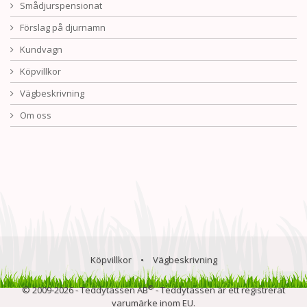
Smådjurspensionat
Förslag på djurnamn
Kundvagn
Köpvillkor
Vägbeskrivning
Om oss
Köpvillkor
•
Vägbeskrivning
®
© 2009-2026 - Teddytassen AB
- Teddytassen är ett registrerat
varumärke inom EU.