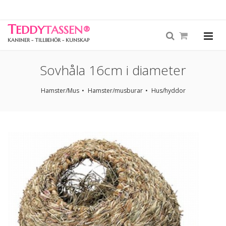
T
EDDY
TASSEN
®
KANINER - TILLBEHÖR - KUNSKAP
Sovhåla 16cm i diameter
Hamster/Mus
Hamster/musburar
Hus/hyddor