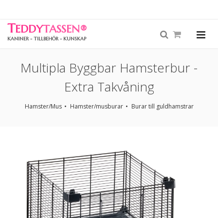
T
EDDY
TASSEN
®
KANINER - TILLBEHÖR - KUNSKAP
Multipla Byggbar Hamsterbur -
Extra Takvåning
Hamster/Mus
Hamster/musburar
Burar till guldhamstrar