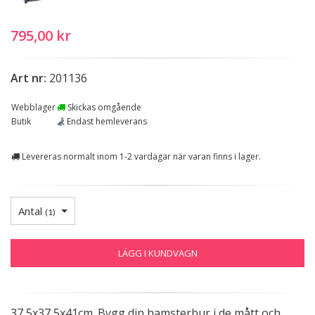
795,00 kr
Art nr:
201136
Webblager
Skickas omgående
Butik
Endast hemleverans
Levereras normalt inom 1-2 vardagar när varan finns i lager.
Antal
(
1
)
LÄGG I KUNDVAGN
37,5x37,5x41cm. Bygg din hamsterbur i de mått och