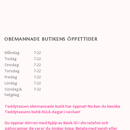
OBEMANNADE BUTIKENS ÖPPETTIDER
Måndag
7-22
Tisdag
7-22
Onsdag
7-22
Torsdag
7-22
Fredag
7-22
Lördag
7-22
Söndag &
7-22
helgdag
Teddytassen obemannade butik har öppnat! Nu kan du besöka
Teddytassens butik ALLA dagar i veckan!
Du öppnar dörren med hjälp av Bank-ID i din telefon och
självscannar de varor du önskar köpa. Betala med swish eller