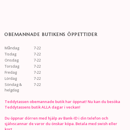
OBEMANNADE BUTIKENS ÖPPETTIDER
Måndag
7-22
Tisdag
7-22
Onsdag
7-22
Torsdag
7-22
Fredag
7-22
Lördag
7-22
Söndag &
7-22
helgdag
Teddytassen obemannade butik har öppnat! Nu kan du besöka
Teddytassens butik ALLA dagar i veckan!
Du öppnar dörren med hjälp av Bank-ID i din telefon och
självscannar de varor du önskar köpa. Betala med swish eller
kort.