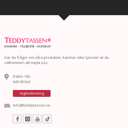
T
EDDY
TASSEN
®
KANINER - TILLBEHÖR - KUNSKAP
Har du frågor om våra produkter, kaniner eller tjänster är du
välkommen att mejla oss.
Dalen 160
449 90 Nol
Vägbeskrivning
info@teddytassen.se