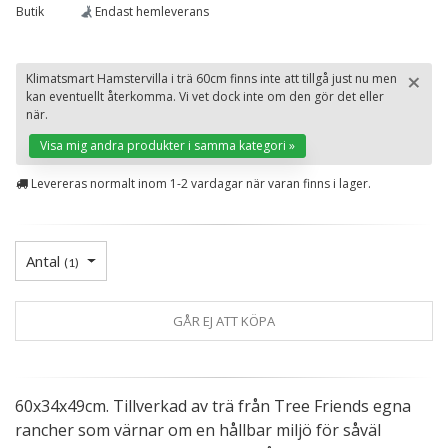
Butik
Endast hemleverans
×
Klimatsmart Hamstervilla i trä 60cm finns inte att tillgå just nu men
kan eventuellt återkomma. Vi vet dock inte om den gör det eller
St
när.
Visa mig andra produkter i samma kategori »
Levereras normalt inom 1-2 vardagar när varan finns i lager.
Antal
(
1
)
GÅR EJ ATT KÖPA
60x34x49cm. Tillverkad av trä från Tree Friends egna
rancher som värnar om en hållbar miljö för såväl