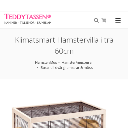
T
EDDY
TASSEN
®
KANINER - TILLBEHÖR - KUNSKAP
Klimatsmart Hamstervilla i trä
60cm
Hamster/Mus
Hamster/musburar
Burar till dvärghamstrar & möss