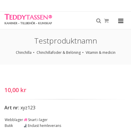
T
EDDY
TASSEN
®
KANINER - TILLBEHÖR - KUNSKAP
Testproduktnamn
Chinchilla
Chinchillafoder & Belöning
Vitamin & medicin
10,00 kr
Art nr:
xyz123
Webblager
Snart i lager
Butik
Endast hemleverans