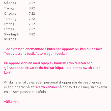
Måndag
7-22
Tisdag
7-22
Onsdag
7-22
Torsdag
7-22
Fredag
7-22
Lördag
7-22
Söndag &
7-22
helgdag
Teddytassen obemannade butik har öppnat! Nu kan du besöka
Teddytassens butik ALLA dagar i veckan!
Du öppnar dörren med hjälp av Bank-ID i din telefon och
självscannar de varor du önskar köpa. Betala med swish eller
kort.
Vill du ha en alldeles egen personal shopper när du besöker oss
eller funderar på att
skaffa kaniner
så hör av dig via mejl så bokar vi
en tid som passar oss båda.
Välkomna!