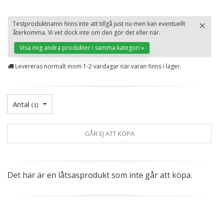
×
Testproduktnamn finns inte att tillgå just nu men kan eventuellt
återkomma. Vi vet dock inte om den gör det eller när.
St
Visa mig andra produkter i samma kategori »
Levereras normalt inom 1-2 vardagar när varan finns i lager.
Antal
(
1
)
GÅR EJ ATT KÖPA
Det här är en låtsasprodukt som inte går att köpa.